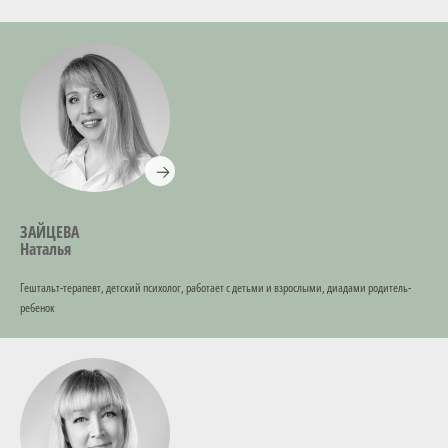
ЗАЙЦЕВА
Наталья
Гештальт-терапевт, детский психолог, работает с детьми и взрослыми, диадами родитель-
ребенок