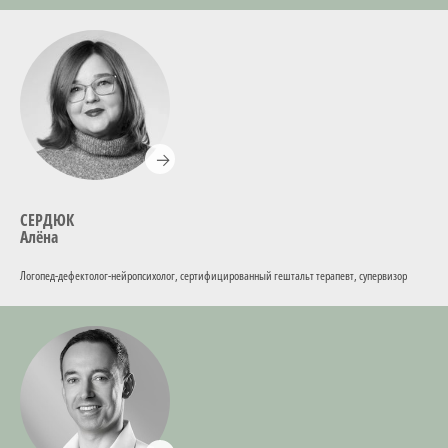
СЕРДЮК
Алёна
Логопед-дефектолог-нейропсихолог, сертифицированный гештальт терапевт, супервизор