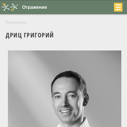
Отражение
Персоналии
ДРИЦ ГРИГОРИЙ
+7
(831)
230-
22-
04
О центре