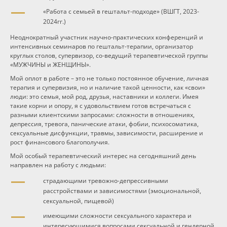
«Работа с семьей в гештальт-подходе» (ВШГТ, 2023-
2024гг.)
Неоднократный участник научно-практических конференций и
интенсивных семинаров по гештальт-терапии, организатор
круглых столов, супервизор, со-ведущий терапевтической группы
«МУЖЧИНЫ и ЖЕНЩИНЫ».
Мой оплот в работе – это не только постоянное обучение, личная
терапия и супервизия, но и наличие такой ценности, как «свои»
люди: это семья, мой род, друзья, наставники и коллеги. Имея
такие корни и опору, я с удовольствием готов встречаться с
разными клиентскими запросами: сложности в отношениях,
депрессия, тревога, панические атаки, фобии, психосоматика,
сексуальные дисфункции, травмы, зависимости, расширение и
рост финансового благополучия.
Мой особый терапевтический интерес на сегодняшний день
направлен на работу с людьми:
страдающими тревожно-депрессивными
расстройствами и зависимостями (эмоциональной,
сексуальной, пищевой)
имеющими сложности сексуального характера и
интересующимися вопросами сексуальной и гендерной