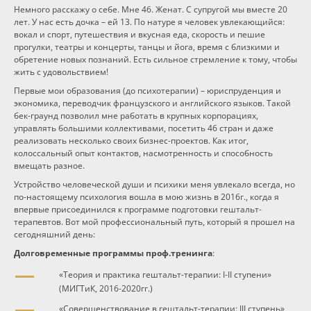
Немного расскажу о себе. Мне 46. Женат. С супругой мы вместе 20
лет. У нас есть дочка – ей 13. По натуре я человек увлекающийся:
вокал и спорт, путешествия и вкусная еда, скорость и пешие
прогулки, театры и концерты, танцы и йога, время с близкими и
обретение новых познаний. Есть сильное стремление к тому, чтобы
жить с удовольствием!
Первые мои образования (до психотерапии) – юриспруденция и
экономика, переводчик французского и английского языков. Такой
бек-граунд позволил мне работать в крупных корпорациях,
управлять большими коллективами, посетить 46 стран и даже
реализовать несколько своих бизнес-проектов. Как итог,
колоссальный опыт контактов, насмотренность и способность
вмещать разное.
Устройство человеческой души и психики меня увлекало всегда, но
по-настоящему психология вошла в мою жизнь в 2016г., когда я
впервые присоединился к программе подготовки гештальт-
терапевтов. Вот мой профессиональный путь, который я прошел на
сегодняшний день:
Долговременные программы проф.тренинга
:
«Теория и практика гештальт-терапии: I-II ступени»
(МИГТиК, 2016-2020гг.)
«Совершенствование в гештальт-терапии: III ступень»