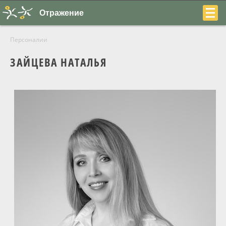
Отражение
Персоналии
ЗАЙЦЕВА НАТАЛЬЯ
+7
(831)
230-
22-
04
О центре