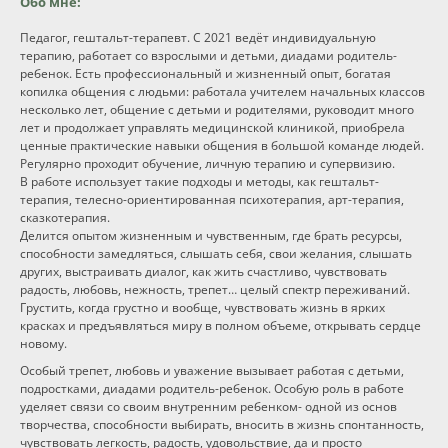
Обо мне:
Педагог, гештальт-терапевт. С 2021 ведёт индивидуальную
терапию, работает со взрослыми и детьми, диадами родитель-
ребенок. Есть профессиональный и жизненный опыт, богатая
копилка общения с людьми: работала учителем начальных классов
несколько лет, общение с детьми и родителями, руководит много
лет и продолжает управлять медицинской клиникой, приобрела
ценные практические навыки общения в большой команде людей.
Регулярно проходит обучение, личную терапию и супервизию.
В работе использует такие подходы и методы, как гештальт-
терапия, телесно-ориентированная психотерапия, арт-терапия,
сказкотерапия.
Делится опытом жизненным и чувственным, где брать ресурсы,
способности замедляться, слышать себя, свои желания, слышать
других, выстраивать диалог, как жить счастливо, чувствовать
радость, любовь, нежность, трепет… целый спектр переживаний.
Грустить, когда грустно и вообще, чувствовать жизнь в ярких
красках и предъявляться миру в полном объеме, открывать сердце
новому.
Особый трепет, любовь и уважение вызывает работая с детьми,
подростками, диадами родитель-ребенок. Особую роль в работе
уделяет связи со своим внутренним ребенком- одной из основ
творчества, способности выбирать, вносить в жизнь спонтанность,
чувствовать легкость, радость, удовольствие, да и просто