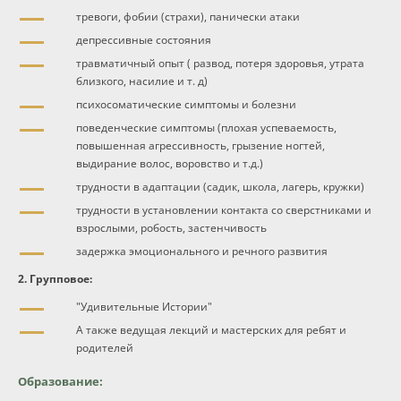
тревоги, фобии (страхи), панически атаки
депрессивные состояния
травматичный опыт ( развод, потеря здоровья, утрата
близкого, насилие и т. д)
психосоматические симптомы и болезни
поведенческие симптомы (плохая успеваемость,
повышенная агрессивность, грызение ногтей,
выдирание волос, воровство и т.д.)
трудности в адаптации (садик, школа, лагерь, кружки)
трудности в установлении контакта со сверстниками и
взрослыми, робость, застенчивость
задержка эмоционального и речного развития
2. Групповое:
"Удивительные Истории"
А также ведущая лекций и мастерских для ребят и
родителей
Образование: