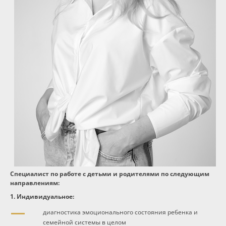
Программы
Вебинары
Персоналии
Статьи
Новости
Контакты
Специалист по работе с детьми и родителями по следующим
направлениям:
1. Индивидуальное:
диагностика эмоционального состояния ребенка и
семейной системы в целом