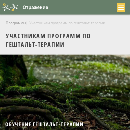
Отражение
Программы
Участникам программ по гештальт-терапии
УЧАСТНИКАМ ПРОГРАММ ПО
ГЕШТАЛЬТ-ТЕРАПИИ
+7
(831)
230-
22-
04
ОБУЧЕНИЕ ГЕШТАЛЬТ-ТЕРАПИИ
О центре