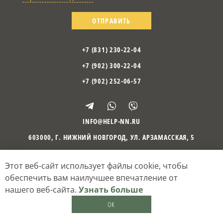
ОТПРАВИТЬ
+7 (831) 230-22-04
+7 (902) 300-22-04
+7 (902) 252-06-57
INFO@HELP-NN.RU
603000
,
Г. НИЖНИЙ НОВГОРОД
,
УЛ. АРЗАМАССКАЯ, 5
Этот веб-сайт использует файлы cookie, чтобы
©
2010
– 2026
Психологический центр «Отражение»
Политика оператора обработки персональных данных
обеспечить вам наилучшее впечатление от
Согласие на обработку персональных данных
нашего веб-сайта.
Узнать больше
Кибермеханика
— разработка и поддержка сайтов
OK