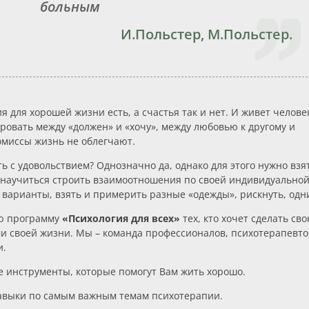
больным
И.Польстер, М.Польстер.
я для хорошей жизни есть, а счастья так и нет. И живет челове
ровать между «должен» и «хочу», между любовью к другому и
омиссы жизнь не облегчают.
 с удовольствием? Однозначно да, однако для этого нужно взят
, научиться строить взаимоотношения по своей индивидуальной
 варианты, взять и примерить разные «одежды», рискнуть, одн
ю программу
«Психология для всех»
тех, кто хочет сделать св
и своей жизни. Мы – команда профессионалов, психотерапевтов
и.
 инструменты, которые помогут Вам жить хорошо.
авыки по самым важным темам психотерапии.