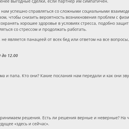
енее выгодные сделки, если партнёр им симпатичен.
 нам успешно справляться со сложными социальными взаимоде
азом, чтобы снизить вероятность возникновения проблем с фи
 сохранять хорошее здоровье в условиях стресса, подобно защ
яться со стрессом и продолжать работать.
 не является панацеей от всех бед или ответом на все вопрос
 до 12.00
ма и папа. Кто они? Какие послания нам передали и как они зв
ринимаем решения. Есть ли решения верные и неверные? На чт
дущее «здесь и сейчас».