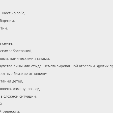
нность в себе,
общении,
атии.
 семье,
ских заболеваний,
иями, паническими атаками,
чувства вины или стыда, немотивированной агрессии, других 
ортные близкие отношения,
тании детей,
овека, измену, развод,
в сложной ситуации,
й,
й ревности,