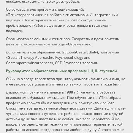
проблем, психосоматических расстройств.
Со-руководитель программ специализаций:
«Психотерапевтическая работа с симптомами. Интегративный
подход». «Психотерапевтическая работа с сексуальными
проблемами». «Работа с детьми и родителями в гештальт -
подходе».
Организатор семейных интенсивов. Создатель и вдохновитель
центра психологической помощи «Отражение».
Дополнительное образование: IstitutodiGestalt (Italy), программа
«Gestalt Therapy Approachto Psychopathology and
Contemporarydisturbances», ССТ, Групповая терапия.
Руководитель образовательных программ I, II, Ш ступеней
Обычно в среде терапевтов принято указывать фамилию и имя, но
мне захотелось указать и отчество, важно, чтобы папа тоже был.
Думаю, моя практика началась в 1988 г. Я не начала работать
психологом в буквальном смысле. При обучении на УПК выбрала
профессию «вожатый» и с вожделением приступила к работе.
Скажу, мне всегда нравилось общаться с детьми. Даже если я чуть-
чуть лечила своего внутреннего ребенка, прикосновение к другой
детской душе вызывает во мне особенные теплые чувства. Я не
владела сегодняшними техниками и приемами терапевтической
работы, но искренне отдавала свои любовь и душу. А этого во мне