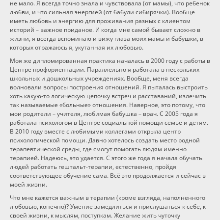
не мало. Я всегда точно знала и чувствовала (от мамы), что ребенок
любви, и что сильная энергией (от бабули сибирячки). Вообще
иметь любовь и энергию для проживания разных с клиентом
историй – важное приданое. И когда мне самой бывает сложно в
жизни, я всегда вспоминаю и вижу глаза моих мамы и бабушки, в
которых отражаюсь я, укутанная их любовью.
Моя же дипломированная практика началась в 2000 году с работы в
Центре профориентации. Параллельно я работала в нескольких
школьных и дошкольных учреждениях. Вообще, меня всегда
волновали вопросы построения отношений. Я пыталась выстроить
хоть какую-то логическую цепочку встреч и расставаний, излечить
так называемые «больные» отношения. Наверное, это потому, что
мои родители – учителя, любимая бабушка – врач. С 2005 года я
работала психологом в Центре социальной помощи семье и детям.
В 2010 году вместе с любимыми коллегами открыла центр
психологической помощи. Давно хотелось создать место родной
терапевтической среды, где смогут помогать людям именно
терапией. Надеюсь, это удается. С этого же года я начала обучать
людей работать гештальт-терапии, естественно, пройдя
соответствующее обучение сама. Всё это продолжается и сейчас в
моей жизни.
Что мне кажется важным в терапии (кроме взгляда, наполненного
любовью, конечно)? Умение замедлиться и прислушаться к себе, к
своей жизни, к мыслям, поступкам. Желание жить чуточку