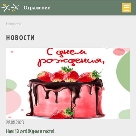
Отражение
Новости
НОВОСТИ
+7
(831)
230-
22-
04
28.08.2023
О центре
Нам 13 лет! Ждем в гости!