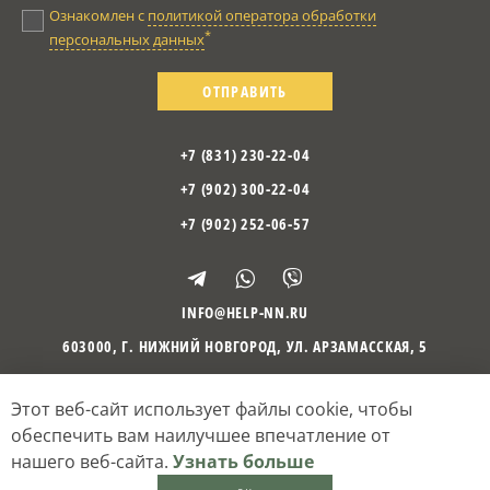
Ознакомлен с
политикой оператора обработки
*
персональных данных
ОТПРАВИТЬ
+7 (831) 230-22-04
+7 (902) 300-22-04
+7 (902) 252-06-57
INFO@HELP-NN.RU
603000
,
Г. НИЖНИЙ НОВГОРОД
,
УЛ. АРЗАМАССКАЯ, 5
Этот веб-сайт использует файлы cookie, чтобы
©
2010
– 2026
Психологический центр «Отражение»
Политика оператора обработки персональных данных
обеспечить вам наилучшее впечатление от
Согласие на обработку персональных данных
нашего веб-сайта.
Узнать больше
Кибермеханика
— разработка и поддержка сайтов