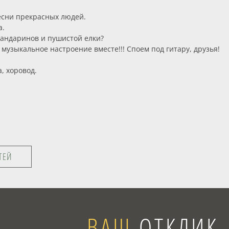
есни прекрасных людей.
а.
мандаринов и пушистой елки?
узыкальное настроение вместе!!! Споем под гитару, друзья!
, хоровод.
ТЕЙ
ВАШ
ОТКЛИК