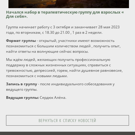
Программы
Начался набор в
терапевтическую группу для взрослых «
Для себя».
Вебинары
Группа начинает работу с 3 октября и заканчивает 28 мая 2023
года, по вторникам, с 18.30 до 21.00 , 1 раз в 2 недели.
Формат группы
- открытый, участники имеют возможность
Персоналии
познакомиться с большим количеством людей , получить опыт,
найти ответы на волнующие сейчас вопросы.
Статьи
Мы ждём людей, желающих получить профессиональную
поддержку в сложных жизненных ситуациях, справиться с
тревожностью, депрессией, горем, найти душевное равновесие,
Новости
познакомиться с новыми людьми.
Запись в группу
- после индивидуального собеседования у
ведущего группы.
Контакты
Ведущая группы:
Сердюк Алёна.
ВЕРНУТЬСЯ К СПИСКУ НОВОСТЕЙ