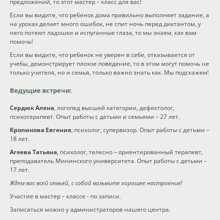
предложений, то этот мастер – класс для вас!
Если вы видите, что ребенок дома правильно выполняет задание, а
Программы
на уроках делает много ошибок, не спит ночь перед диктантом, у
него потеют ладошки и испуганные глаза, то мы знаем, как вам
помочь!
Вебинары
Если вы видите, что ребенок не уверен в себе, отказывается от
учебы, демонстрирует плохое поведение, то в этом могут помочь не
Персоналии
только учителя, но и семья, только важно знать как. Мы подскажем!
Ведущие встречи:
Статьи
Сердюк Алена
, логопед высшей категории, дефектолог,
психотерапевт. Опыт работы с детьми и семьями – 27 лет.
Новости
Кропинова Евгения
, психолог, супервизор. Опыт работы с детьми –
18 лет.
Контакты
Агеева Татьяна
, психолог, телесно – ориентированный терапевт,
преподаватель Мининского университета. Опыт работы с детьми –
17 лет.
Ждем вас всей семьей, с собой возьмите хорошее настроение!
Участие в мастер – классе - по записи.
Записаться можно у администраторов нашего центра.