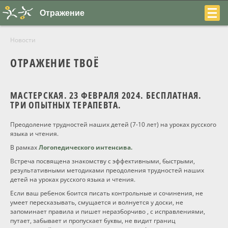
Отражение
Новости
ОТРАЖЕНИЕ ТВОЁ
МАСТЕРСКАЯ. 23 ФЕВРАЛЯ 2024. БЕСПЛАТНАЯ.
+7
ТРИ ОПЫТНЫХ ТЕРАПЕВТА.
(831)
Преодоление трудностей наших детей (7-10 лет) на уроках русского
230-
языка и чтения.
В рамках
Логопедического интенсива.
22-
Встреча посвящена знакомству с эффективными, быстрыми,
04
результативными методиками преодоления трудностей наших
детей на уроках русского языка и чтения.
Если ваш ребенок боится писать контрольные и сочинения, не
умеет пересказывать, смущается и волнуется у доски, не
запоминает правила и пишет неразборчиво , с исправлениями,
О центре
путает, забывает и пропускает буквы, не видит границ