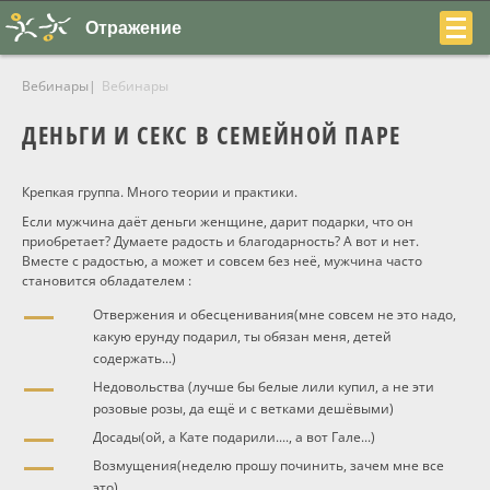
Отражение
Вебинары
Вебинары
ДЕНЬГИ И СЕКС В СЕМЕЙНОЙ ПАРЕ
Крепкая группа. Много теории и практики.
+7
Если мужчина даёт деньги женщине, дарит подарки, что он
приобретает? Думаете радость и благодарность? А вот и нет.
(831)
Вместе с радостью, а может и совсем без неё, мужчина часто
становится обладателем :
230-
Отвержения и обесценивания(мне совсем не это надо,
22-
какую ерунду подарил, ты обязан меня, детей
содержать...)
04
Недовольства (лучше бы белые лили купил, а не эти
розовые розы, да ещё и с ветками дешёвыми)
Досады(ой, а Кате подарили...., а вот Гале...)
О центре
Возмущения(неделю прошу починить, зачем мне все
это)