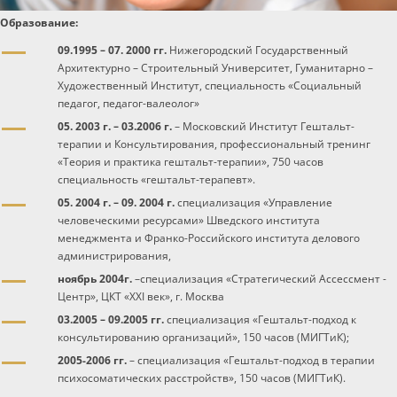
Образование:
Программы
09.1995 – 07. 2000 гг.
Нижегородский Государственный
Архитектурно – Строительный Университет, Гуманитарно –
Вебинары
Художественный Институт, специальность «Социальный
педагог, педагог-валеолог»
Персоналии
05. 2003 г. – 03.2006 г.
– Московский Институт Гештальт-
терапии и Консультирования, профессиональный тренинг
«Теория и практика гештальт-терапии», 750 часов
Статьи
специальность «гештальт-терапевт».
05. 2004 г. – 09. 2004 г.
специализация «Управление
Новости
человеческими ресурсами» Шведского института
менеджмента и Франко-Российского института делового
администрирования,
Контакты
ноябрь 2004г.
–специализация «Стратегический Ассессмент -
Центр», ЦКТ «ХХI век», г. Москва
03.2005 – 09.2005 гг.
специализация «Гештальт-подход к
консультированию организаций», 150 часов (МИГТиК);
2005-2006 гг.
– специализация «Гештальт-подход в терапии
психосоматических расстройств», 150 часов (МИГТиК).