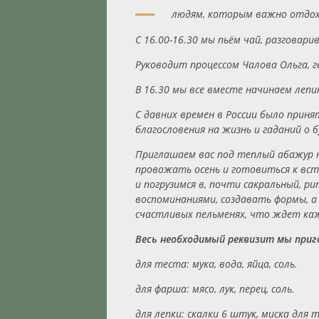
людям, которым важно отдохн
С 16.00-16.30 мы пьём чай, разговари
Руководит процессом Чалова Ольга, 
В 16.30 мы все вместе начинаем леп
С давних времен в России было приня
благословения на жизнь и гаданий о
Приглашаем вас под теплый абажур н
провожать осень и готовиться к вст
и погрузимся в, почти сакральный, р
воспоминаниями, создавать формы, 
счастливых пельменях, что ждет каж
Весь необходимый реквизит мы приг
для теста: мука, вода, яйца, соль.
для фарша: мясо, лук, перец, соль.
для лепки: скалки 6 штук, миска для