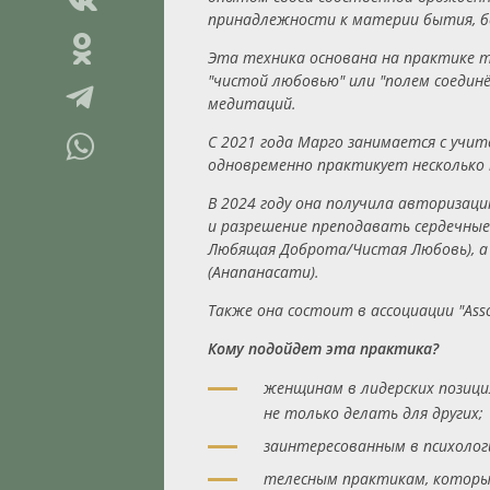
принадлежности к материи бытия, бе
Эта техника основана на практике m
"чистой любовью" или "полем соедин
медитаций.
С 2021 года Марго занимается с учите
одновременно практикует несколько 
В 2024 году она получила авториза
и разрешение преподавать сердечные
Любящая Доброта/Чистая Любовь), 
(Анапанасати).
Также она состоит в ассоциации "Associ
Кому подойдет эта практика?
женщинам в лидерских позиция
не только делать для других;
заинтересованным в психологи
телесным практикам, которы