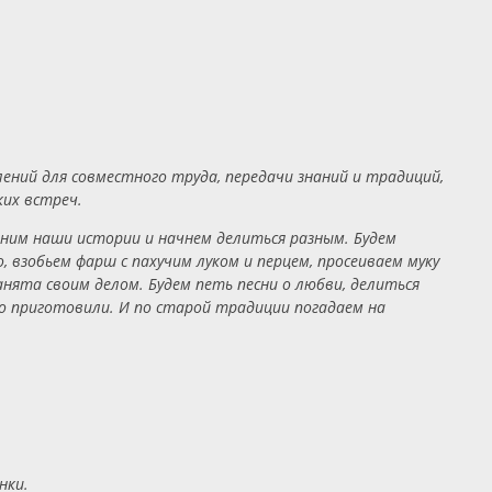
лений для совместного труда, передачи знаний и традиций,
ких встреч.
иним наши истории и начнем делиться разным. Будем
 взобьем фарш с пахучим луком и перцем, просеиваем муку
анята своим делом. Будем петь песни о любви, делиться
о приготовили. И по старой традиции погадаем на
нки.