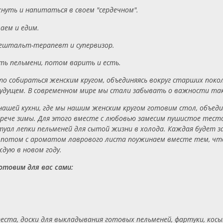
уть и напитаться в своем "сердечном".
ваем и едим.
гештальт-терапевт и супервизор.
ить пельмени, потом варить и есть.
то собираться женским кругом, объединяясь вокруг старших поко
 будущем. В современном мире мы стали забывать о важности та
ашей кухни, где мы нашим женским кругом готовим стол, объед
рече зимы. Для этого вместе с любовью замесим пушистое тесто,
итуал лепки пельменей для сытой жизни в холода. Каждая будет з
а потом с ароматом лаврового листа поужинаем вместе тем, чт
дую в новом году.
отовим для вас сами:
 теста, доски для выкладывания готовых пельменей, фартуки, косы