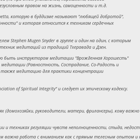
зусловным правом на жизнь, самоценности и т.д.
etta, которую в буддизме называют "любящей добротой",
ённости" и которая относится к техникам сердечных
лем Stephen Mugen Snyder в группе и один на один, с которым
техник медитаций из традиций Тхеравада и Дзен.
цию быть инструктором медитации "Врожденная Хорошесть"
 медитации (Равностность, Сострадание, Со-Радость и
а также медитацию для практики концентрации
ation of Spiritual Integrity" и следует их этическому кодексу.
х (домохозяйки, руководители, матери, фрилансеры), кому важно
и и техниках регуляции чувств неполноценности, стыда, недосто
м важна работа с вниманием как с прямым телесным опытом и 