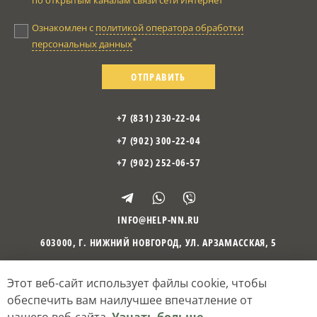
по открытым каналам связи сети Интернет
Ознакомлен с
политикой оператора обработки
*
персональных данных
ОТПРАВИТЬ
+7 (831) 230-22-04
+7 (902) 300-22-04
+7 (902) 252-06-57
INFO@HELP-NN.RU
603000
,
Г. НИЖНИЙ НОВГОРОД
,
УЛ. АРЗАМАССКАЯ, 5
Этот веб-сайт использует файлы cookie, чтобы
©
2010
– 2026
Психологический центр «Отражение»
Политика оператора обработки персональных данных
обеспечить вам наилучшее впечатление от
Согласие на обработку персональных данных