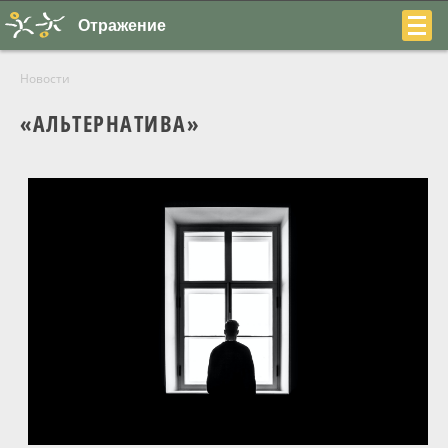
Отражение
Новости
«АЛЬТЕРНАТИВА»
+7
(831)
230-
22-
04
О центре