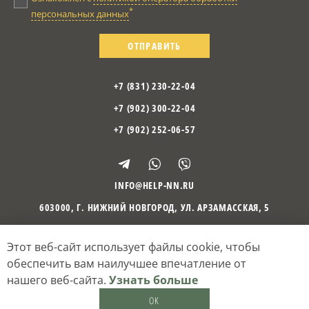
*
персональных данных
ОТПРАВИТЬ
+7 (831) 230-22-04
+7 (902) 300-22-04
+7 (902) 252-06-57
INFO@HELP-NN.RU
603000
,
Г. НИЖНИЙ НОВГОРОД
,
УЛ. АРЗАМАССКАЯ, 5
Этот веб-сайт использует файлы cookie, чтобы
©
2010
– 2026
Психологический центр «Отражение»
Политика оператора обработки персональных данных
обеспечить вам наилучшее впечатление от
Согласие на обработку персональных данных
нашего веб-сайта.
Узнать больше
Кибермеханика
— разработка и поддержка сайтов
OK