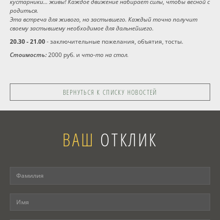
кустарники… живы! Каждое движение набирает силы, чтобы весной с
родиться.
Эта встреча для живого, но застывшего. Каждый точно получит
своему застывшему необходимое для дальнейшего.
20.30 - 21.00
- заключительные пожелания, объятия, тосты.
Стоимость:
2000 руб. и
что-то на стол.
ВЕРНУТЬСЯ К СПИСКУ НОВОСТЕЙ
ВАШ
ОТКЛИК