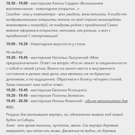
18.30 - 19.00
- мастерская Алены Сердюк «Всколыхнем
воспоминания - новогодние открытки…»
Сегодня - сели у компьютера - всех увидели, всем написали. А когда-то
поздравительные открытки летали по всей стране миллиардами
экземпляров и попробуй, не поздравь родню с праздником! Самое
важное оформим в открытке, напишем, как раньше, и всех с
праздником! С наступающим!
19.00 - 19.20
- Новогодние вкусности у стола.
На выбор:
19.20 - 19.45
- мастерская Натальи Лысухиной «Мое
предназначение». Ответ на вопрос «Кто я» лежит в соединенности
с собой и своей сутью. Важно из какого места и внутреннего
состояния я делаю свое дело, кем являюсь не по бумагам-
дипломам, а по ощущению. Обратимся к Колесу четырех стихий,
Зима поможет нам найти ответ.
19.20 - 19.45
- мастерская Евгения Яснецкого.
19.20 - 19.45
- мастерская Полины Зелексон.
19.45 - 20.30
- мастерская Илоны Фоминой -
общее мероприятие для
всех.
Ресурсы для застывшего внутри, но, однозначно живого под новый
бубен из Сибири.
Зима - это время тишины, пустоты, звона. Сок внутри деревьев
замерзает, при этом они живы. Движения не видно, но деревья,