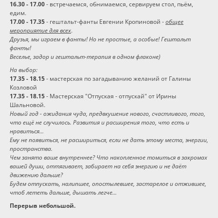
16.30 - 17.00
- встречаемся, обнимаемся, сервируем стол, пьём,
едим.
Программы
17.00 - 17.35
- гештальт-фанты Евгении Кропиновой -
общее
мероприятие для всех
.
Друзья, мы играем в фанты! Но не простые, а особые! Гештальт
Вебинары
фанты!
Веселье, задор и гештальт-терапия в одном флаконе)
Персоналии
На выбор:
17.35 - 18.15
- мастерская по загадыванию желаний от Галины
Козловой
Статьи
17.35 - 18.15
- Мастерская "Отпуская - отпускай" от Ирины
Шальновой.
Новый год - ожидания чуда, предвкушение нового, счастливого, того,
Новости
что ещё не случилось. Развития и расширения того, что есть и
нравиться...
Ему не появиться, не расшириться, если не дать этому места, энергии,
Контакты
пространства.
Чем занято ваше внутреннее? Что накопленное томиться в закромах
вашей души, оттягивает, забирает на себя энергию и не даёт
движению дальше?
Будем отпускать, налипшее, опостылевшее, застарелое и отжившее,
чтоб лететь дальше, дышать легче...
Перерыв небольшой.