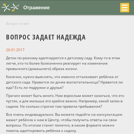
Отражение
Вопрос-ответ
ВОПРОС ЗАДАЕТ НАДЕЖДА
26.01.2017
+7
Детки по-разному адаптируются к детскому саду. Кому-то в этом
легче, кто-то более болезненно реагирует на изменение
(831)
привычного (домашнего) образа жизни.
Конечно, нужно выяснять, что именно отталкивает ребёнка от
230-
детского сада. Нравится ли дочке воспитательница? Нравится ли
еда? Есть ли подружки и друзья?
22-
Причин может быть много. Нам взрослым может казаться, что это
04
пустяк, а для малыша это крайне важно. Например, какой запах в
садике. На сколько строгие там правила пребывания?
Все очень индивидуально. Вы можете подойти на консультацию
мама+ ребёнок к нам в Центр, чтобы получить ответы на свои
вопросы. По итогам станет понятно, в каком формате можно
О центре
помочь адаптировать ребёнка к садику.