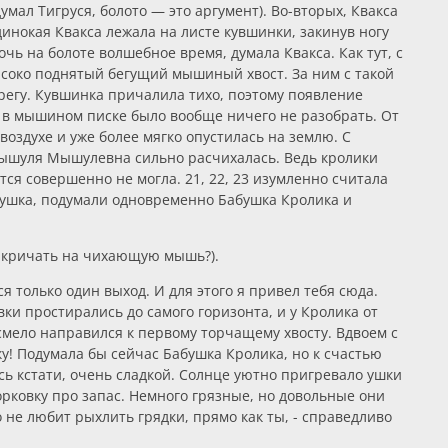
мал Тигруся, болото — это аргумент). Во-вторых, Квакса
инокая Квакса лежала на листе кувшинки, закинув ногу
очь на болоте волшебное время, думала Квакса. Как тут, с
ысоко поднятый бегущий мышиный хвост. За ним с такой
регу. Кувшинка причалила тихо, поэтому появление
а в мышином писке было вообще ничего не разобрать. От
воздухе и уже более мягко опустилась на землю. С
 Мышуля Мышулевна сильно расчихалась. Ведь кролики
я совершенно не могла. 21, 22, 23 изумленно считала
гушка, подумали одновременно Бабушка Кролика и
ли кричать на чихающую мышь?).
ся только один выход. И для этого я привел тебя сюда.
вки простирались до самого горизонта, и у Кролика от
 смело направился к первому торчащему хвосту. Вдвоем с
у! Подумала бы сейчас Бабушка Кролика, но к счастью
ась кстати, очень сладкой. Солнце уютно пригревало ушки
орковку про запас. Немного грязные, но довольные они
 не любит рыхлить грядки, прямо как ты, - справедливо