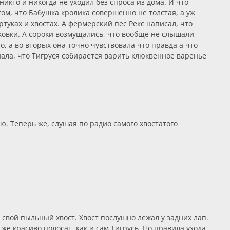
икто и никогда не уходил без спроса из дома. И что
ом, что Бабушка кролика совершенно не толстая, а уж
уках и хвостах. А фермерский пес Рекс написал, что
рковки. А сороки возмущались, что вообще не слышали
о, а во вторых она точно чувствовала что правда а что
нала, что Тигруся собирается варить клюквенное варенье
ю. Теперь же, слушая по радио самого хвостатого
 свой пыльный хвост. Хвост послушно лежал у задних лап.
же красиво полосат, как и сам Тигрусь. Но правила ухода