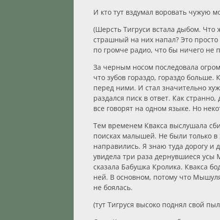
И кто тут вздумал воровать чужую м
(Шерсть Тигруси встала дыбом. Что ж
страшный на них напал? Это просто
по громче радио, что бы ничего не 
За черным носом последовала огромн
что зубов гораздо, гораздо больше
перед ними. И стал значительно хуж
раздался писк в ответ. Как странно
все говорят на одном языке. Но нек
Тем временем Квакса выслушала сби
поисках малышей. Не были только в з
направились. Я знаю туда дорогу и д
увидела три раза дернувшиеся усы 
сказала Бабушка Кролика. Квакса б
ней. В основном, потому что Мышуля
не боялась.
(тут Тигруся высоко поднял свой пыл