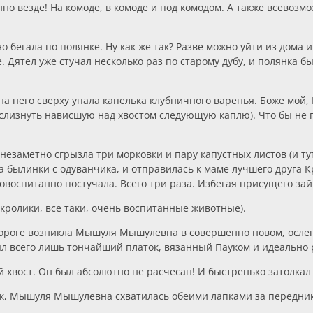
о везде! На комоде, в комоде и под комодом. А также всевозм
бегала по полянке. Ну как же так? Разве можно уйти из дома и
. Дятел уже стучал несколько раз по старому дубу, и полянка 
а него сверху упала капелька клубничного варенья. Боже мой, 
л слизнуть нависшую над хвостом следующую каплю). Что бы не
незаметно сгрызла три морковки и пару капустных листов (и тут
 былинки с одуванчика, и отправилась к маме лучшего друга Кр
овоспитанно постучала. Всего три раза. Избегая присущего за
 кролики, все таки, очень воспитанные животные).
ороге возникла Мышуля Мышулевна в совершенно новом, ослеп
ыл всего лишь тончайший платок, вязанный Пауком и идеально 
й хвост. Он был абсолютно не расчесан! И быстренько затолкал е
ик, Мышуля Мышулевна схватилась обеими лапками за передник