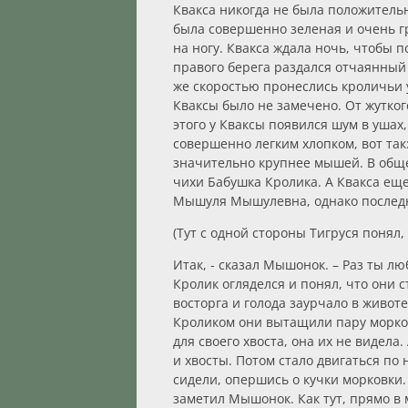
Квакса никогда не была положительн
была совершенно зеленая и очень гр
на ногу. Квакса ждала ночь, чтобы п
правого берега раздался отчаянный
же скоростью пронеслись кроличьи 
Кваксы было не замечено. От жутко
этого у Кваксы появился шум в ушах
совершенно легким хлопком, вот та
значительно крупнее мышей. В обще
чихи Бабушка Кролика. А Квакса ещ
Мышуля Мышулевна, однако последня
(Тут с одной стороны Тигруся понял
Итак, - сказал Мышонок. – Раз ты лю
Кролик огляделся и понял, что они с
восторга и голода заурчало в живот
Кроликом они вытащили пару морков
для своего хвоста, она их не видела
и хвосты. Потом стало двигаться по
сидели, опершись о кучки морковки.
заметил Мышонок. Как тут, прямо в 