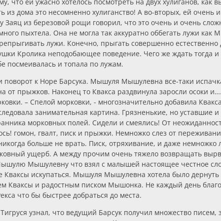
му, что ей ужасно хотелось посмотреть на двух хулиганов, как
ть из дома это несомненно хулиганство! А во-вторых, ей очень 
у Заяц из березовой рощи говорил, что это очень и очень сл
емного пыхтела. Она не могла так аккуратно оббегать лужи ка
перепрыгивать лужи. Конечно, прыгать совершенно естественно
ушки Кролика неподобающее поведение. Чего же ждать тогда и
бе посмеивалась и топала по лужам.
 поворот к Норе Барсука. Мышуля Мышулевна все-таки испачк
а от прыжков. Наконец то Квакса раздвинула заросли осоки и…
овки. – Спелой морковки, - многозначительно добавила Квакса,
ак следовала занимательная картина. Грязненькие, но уставши
ранника морковных полей. Сидели и смеялись! От неожиданност
лось! гомон, гвалт, писк и прыжки. Немножко слез от пережива
когда больше не врать. Писк, отряхивание, и даже немножко лай
овный ущерб. А между прочим очень тяжело возвращать вырва
 Мышулю Мышулевну что взял с малышей настоящее честное слов
е Кваксы искупаться. Мышуля Мышулевна хотела было дернуть
ем Кваксы и радостным писком Мышонка. Не каждый день благо
Рекса что бы быстрее добраться до места.
Тигруся узнал, что ведущий Барсук получил множество писем, 