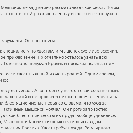
. Мышонок же задумчиво рассматривал свой хвост. Потом
лютно точно. А раз хвосты есть у всех, то все что нужно
 задумался. Он просто мой!
 к специалисту по хвостам, и Мышонок суетливо вскочил.
лое приключение. Но отчаянно хотелось узнать всю
. Тоже верно, подумал Кролик и поскакал вслед за ним.
лее, если хвост пыльный и очень родной. Одним словом,
жнее.
лесу есть хвост. А во-вторых у всех он свой собственный,
нно маленький и не произвел никакого впечатления ни на
и блестящие чистые перья со словами, что уход за
и. Тактичный мышонок молчал. Он протирал хвостик
нув свои блестящие хвосты из пруда, вообще удивились,
бах, Мышонок и Кролик тихонько пятившись задом
пасения Кролика. Хвост требует ухода. Регулярного,