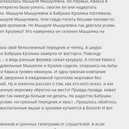
 высказалась Мышуля Мышулевна. Во-первых, Квакса в
интересно было узнать, смогли ли они надергать
ожно. Мышуля Мышулевна и Бабушка Кролика поспевали,
к Мышуля Мышулевна. Или гордо топать босыми лапами по
 для кроликов. Но Мышуля Мышулевна так дергала усами,
 от Кролика? Это наверняка он склонил Мышонка на
ала свой белоснежный передник и чепец. А шкура
.и Бабушка Кролика замерла от восторга. Повсюду
 - а ведь раньше фермер сажал кукурузу. А потом Квакса
е и довольные Мышонок и Кролик сидели, опершись на лапы
и Квакса громко квакнула. И одна грязная компания
ний, уверения в ежедневной прополке морковки без
. Ну и конечно рассказ о том, как кто-кого искал, и как
нную морковку обратно на место! Правда-правда, кивал
о так никогда больше не делать. На радостях Бабушка
 усами, но грязный передник и хвост…Пришлось обойтись
воспитанные мыши и кролики купаются в болоте! И вот
звонков и срочных телеграмм от слушателей. А если