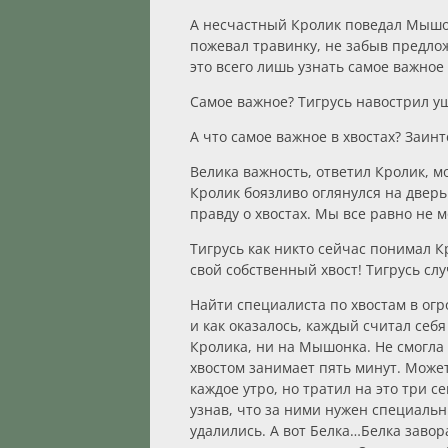
А несчастный Кролик поведал Мышон
пожевал травинку, не забыв предложи
это всего лишь узнать самое важное 
Самое важное? Тигрусь навострил уш
А что самое важное в хвостах? Заи
Велика важность, ответил Кролик, м
Кролик боязливо оглянулся на дверь
правду о хвостах. Мы все равно не 
Тигрусь как никто сейчас понимал К
свой собственный хвост! Тигрусь сл
Найти специалиста по хвостам в огро
и как оказалось, каждый считал себ
Кролика, ни на Мышонка. Не смогла 
хвостом занимает пять минут. Может
каждое утро, но тратил на это три 
узнав, что за ними нужен специальн
удалились. А вот Белка…Белка завор