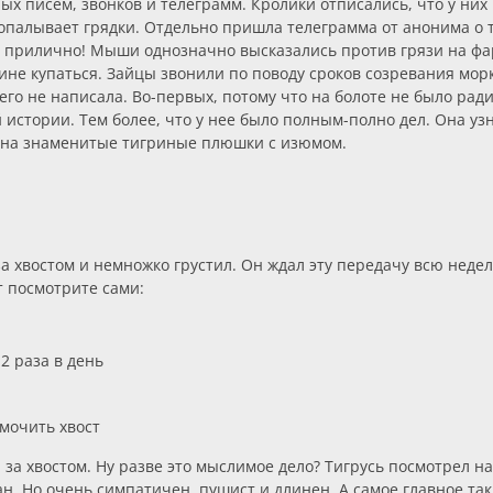
х писем, звонков и телеграмм. Кролики отписались, что у них н
опалывает грядки. Отдельно пришла телеграмма от анонима о т
 прилично! Мыши однозначно высказались против грязи на фарт
пине купаться. Зайцы звонили по поводу сроков созревания мо
его не написала. Во-первых, потому что на болоте не было ради
истории. Тем более, что у нее было полным-полно дел. Она уз
н на знаменитые тигриные плюшки с изюмом.
за хвостом и немножко грустил. Он ждал эту передачу всю недел
т посмотрите сами:
2 раза в день
 мочить хвост
 за хвостом. Ну разве это мыслимое дело? Тигрусь посмотрел на
н. Но очень симпатичен, пушист и длинен. А самое главное так 