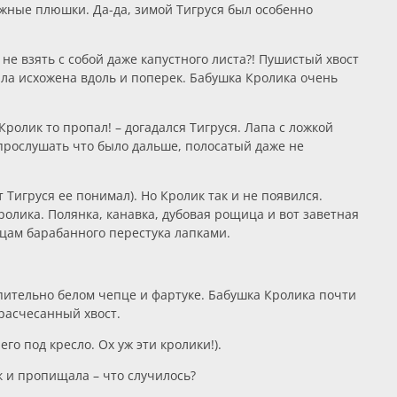
ожные плюшки. Да-да, зимой Тигруся был особенно
 не взять с собой даже капустного листа?! Пушистый хвост
была исхожена вдоль и поперек. Бабушка Кролика очень
Кролик то пропал! – догадался Тигруся. Лапа с ложкой
 прослушать что было дальше, полосатый даже не
 Тигруся ее понимал). Но Кролик так и не появился.
олика. Полянка, канавка, дубовая рощица и вот заветная
йцам барабанного перестука лапками.
ительно белом чепце и фартуке. Бабушка Кролика почти
расчесанный хвост.
го под кресло. Ох уж эти кролики!).
 и пропищала – что случилось?