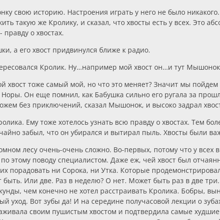
ку свою историю. Настроения играть у него не было никакого
ть такую же Кролику, и сказал, что хвосты есть у всех. Это абсо
- правду о хвостах.
ки, а его хвост придвинулся ближе к радио.
нтересовался Кролик. Ну…например мой хвост он…и тут Мышонок
ой хвост тоже самый мой, но что это меняет? Значит мы пойдем
 Норы. Он еще помнил, как Бабушка сильно его ругала за прош
можем без приключений, сказал Мышонок, и высоко задрал хвост
ролика. Ему тоже хотелось узнать всю правду о хвостах. Тем бо
учайно забыл, что он убирался и вытирал пыль. Хвосты были ва
мном лесу очень-очень сложно. Во-первых, потому что у всех в 
я по этому поводу специалистом. Даже еж, чей хвост был отчая
их порадовать ни Сорока, ни Утка. Которые продемонстрировал
 быть. Или две. Раз в неделю? О нет. Может быть раз в две тр
секунды, чем конечно не хотел расстраивать Кролика. Бобры, вы
ый уход. Вот зубы да! И на середине получасовой лекции о зу
аживала своим пушистым хвостом и подтвердила самые худшие о