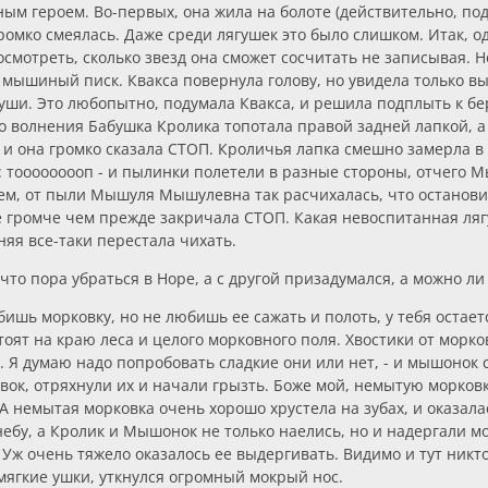
ым героем. Во-первых, она жила на болоте (действительно, поду
омко смеялась. Даже среди лягушек это было слишком. Итак, од
осмотреть, сколько звезд она сможет сосчитать не записывая. Н
 мышиный писк. Квакса повернула голову, но увидела только в
уши. Это любопытно, подумала Квакса, и решила подплыть к бе
го волнения Бабушка Кролика топотала правой задней лапкой, 
, и она громко сказала СТОП. Кроличья лапка смешно замерла в 
к: тооооооооп - и пылинки полетели в разные стороны, отчего
м, от пыли Мышуля Мышулевна так расчихалась, что остановитс
е громче чем прежде закричала СТОП. Какая невоспитанная ля
я все-таки перестала чихать.
, что пора убраться в Норе, а с другой призадумался, а можно 
бишь морковку, но не любишь ее сажать и полоть, у тебя остает
тоят на краю леса и целого морковного поля. Хвостики от морко
е. Я думаю надо попробовать сладкие они или нет, - и мышонок
ок, отряхнули их и начали грызть. Боже мой, немытую морковк
. А немытая морковка очень хорошо хрустела на зубах, и оказал
 небу, а Кролик и Мышонок не только наелись, но и надергали м
 Уж очень тяжело оказалось ее выдергивать. Видимо и тут никто
мягкие ушки, уткнулся огромный мокрый нос.