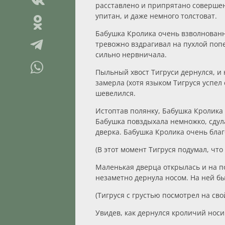
расставлено и припрятано совершенн
упитан, и даже немного толстоват.
Бабушка Кролика очень взволнованно 
тревожно вздрагивал на пухлой попе
сильно нервничала.
Пыльный хвост Тигруси дернулся, и н
замерла (хотя языком Тигруся успе
шевелился.
Истоптав полянку, Бабушка Кролика 
Бабушка повздыхала немножко, сдула
дверка. Бабушка Кролика очень благ
(В этот момент Тигруся подумал, что
Маленькая дверца открылась и на п
незаметно дернула носом. На ней б
(Тигруся с грустью посмотрел на сво
Увидев, как дернулся кроличий нос