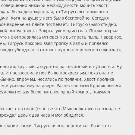
т совершенно никакой необходимости мочить хвост.
редача была долгожданная, то Тигрусь все прилежно
ачи. Хотя на душе у него было беспокойно. Сегодня
евое варенье на плите поспевает…Тигрусю было стыдно.
кой вокруг хвоста. Закрыл ухом один глаз. Потом открыл.
у-то не отправилась мгновенно вытирать пыль. Наверное,
нь. Тигрусь покорно взял тряпку в лапы и поплелся
остоведы убеждали, что хвост нужно непременно содержать
ленький, круглый, аккуратно расчёсанный и пушистый. Ну
а. И настроение у нее было прекрасным, пока она не
обычно, впрочем, носились по полянке. Хвост Кролика
ом и указала ему на дверь. Разнесчастный Кролик ничего
 Неужели нельзя было пить холодный компот, подумал
ла хвост на попе (счастье что Мышонок такого позора не
прождал целых два часа и мог обидится.
 задние лапки. Тигрусь очень переживал. Разве это