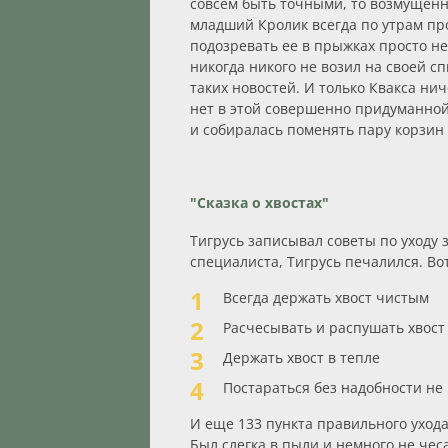
совсем быть точными, то возмущенны
младший Кролик всегда по утрам пр
подозревать ее в прыжках просто не
никогда никого не возил на своей с
таких новостей. И только Квакса нич
нет в этой совершенно придуманной 
и собиралась поменять пару корзи
"Сказка о хвостах"
Тигрусь записывал советы по уходу 
специалиста, Тигрусь печалился. Во
Всегда держать хвост чистым
Расчесывать и распушать хвост 
Держать хвост в тепле
Постараться без надобности не
И еще 133 пункта правильного ухода
Был слегка в пыли и немного не чеса