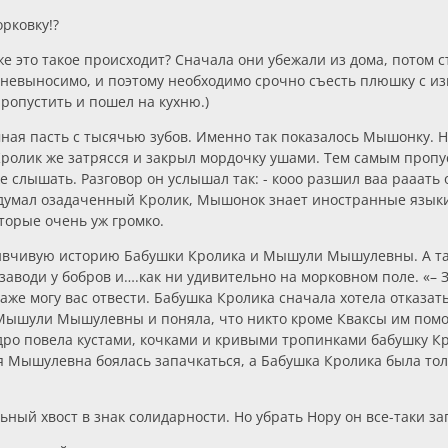
орковку!?
е это такое происходит? Сначала они убежали из дома, потом с
 невыносимо, и поэтому необходимо срочно съесть плюшку с из
пропустить и пошел на кухню.)
ая пасть с тысячью зубов. Именно так показалось Мышонку. Но
. Кролик же затрясся и закрыл мордочку ушами. Тем самым про
е слышать. Разговор он услышал так: - кооо разшил ваа рааать 
, думал озадаченный Кролик, Мышонок знает иностранные языки?
оторые очень уж громко.
вчивую историю Бабушки Кролика и Мышули Мышулевны. А так ж 
аводи у бобров и….как ни удивительно на морковном поле. «– Зна
аже могу вас отвести. Бабушка Кролика сначала хотела отказат
Мышули Мышулевны и поняла, что никто кроме Кваксы им помо
одро повела кустами, кочками и кривыми тропинками бабушку 
 Мышулевна боялась запачкаться, а Бабушка Кролика была толс
ьный хвост в знак солидарности. Но убрать Нору он все-таки зап