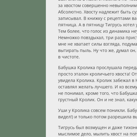
за хвостом совершенно невыполнимы
Абсолютно. Хвосту надлежит быть су
записывал. В книжку с рецептами ва
пятница. А в пятницу Тигрусь хотел
Тем более, что голос из динамика не
Немножко повздыхал, три раза прист
мне не хватает силы взгляда, подум
вытирать пыль. Ну что же, думал он
в чистоте.
Бабушка Кролика прослушала передач
просто эталон кроличьего хвоста! О
увидела Кролика. Кролик забежал в 
оставлял желать лучшего. И ко всем
не понимал, кроме того, что Бабушка
грустный Кролик. Он и не знал, как
Уши у Кролика совсем поникли. Бабу
видел!) и только потом разрешила в
Тигрусь был возмущен и даже тихоне
мыслимое дело, мылить хвост на поп