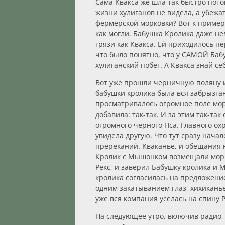
Сама Квакса же шла так быстро пото
жизни хулиганов не видела, а убежа
фермерской морковки? Вот к пример
как могли. Бабушка Кролика даже н
грязи как Квакса. Ей приходилось 
что было понятно, что у САМОЙ Баб
хулиганский побег. А Квакса знай се
Вот уже прошли черничную поляну и
бабушки кролика была вся забрызган
просматривалось огромное поле морк
добавила: так-так. И за этим так-т
огромного черного Пса. Главного ох
увидела другую. Что тут сразу нача
пререканий. Кваканье, и обещания ни
Кролик с Мышонком возмещали морк
Рекс, и заверил Бабушку кролика и
кролика согласилась на предложени
одним закатыванием глаз, хихикань
уже вся компания уселась на спину 
На следующее утро, включив радио, 