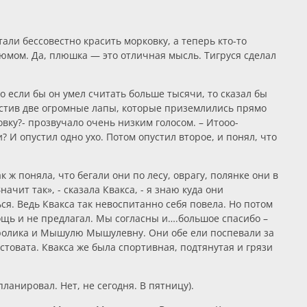
тали бессовестно красить морковку, а теперь кто-то
юмом. Да, плюшка — это отличная мысль. Тигруся сделал
 если бы он умел считать больше тысячи, то сказал бы
пустив две огромные лапы, которые приземлились прямо
овку?- прозвучало очень низким голосом. – Итооо-
 И опустил одно ухо. Потом опустил второе, и понял, что
поняла, что бегали они по лесу, оврагу, полянке они в
чит так», - сказала Квакса, - я знаю куда они
ься. Ведь Квакса так невоспитанно себя повела. Но потом
щь и не предлагал. Мы согласны и….большое спасибо –
Кролика и Мышулю Мышулевну. Они обе ели поспевали за
товата. Квакса же была спортивная, подтянутая и грязи
ланировал. Нет, не сегодня. В пятницу).