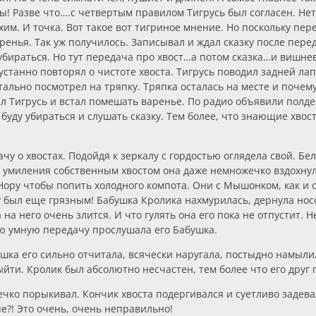
! Разве что….с четвертым правилом Тигрусь был согласен. Не
хим. И точка. Вот такое вот тигриное мнение. Но поскольку пе
ренья. Так уж получилось. Записывал и ждал сказку после перед
 убираться. Но тут передача про хвост…а потом сказка…и вишн
устанно повторял о чистоте хвоста. Тигрусь поводил задней лап
ально посмотрел на тряпку. Тряпка осталась на месте и почем
ал Тигрусь и встал помешать варенье. По радио объявили полде
, буду убираться и слушать сказку. Тем более, что знающие хв
у о хвостах. Подойдя к зеркалу с гордостью оглядела свой. Бе
т умиления собственным хвостом она даже немножечко вздохнул
Нору чтобы попить холодного компота. Они с Мышонком, как и 
у был еще грязным! Бабушка Кролика нахмурилась, дернула нос
 на него очень злится. И что гулять она его пока не отпустит.
ую умную передачу прослушала его Бабушка.
шка его сильно отчитала, всячески наругала, постыдно намыли
ыйти. Кролик был абсолютно несчастен, тем более что его друг 
чко порыкивал. Кончик хвоста подергивался и суетливо задевал
е?! Это очень, очень неправильно!