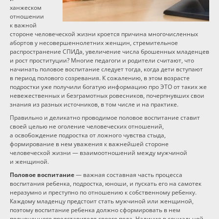
ханжеском
Программы
отношении
к важной
стороне человеческой жизни кроется причина многочисленных
Вебинары
абортов у несовершеннолетних женщин, стремительное
распространение СПИДа, увеличение числа брошенных младенцев
и рост проституции? Многие педагоги и родители считают, что
Персоналии
начинать половое воспитание следует тогда, когда дети вступают
в период полового созревания. К сожалению, в этом возрасте
подростки уже получили богатую информацию про ЭТО от таких же
Статьи
невежественных и безграмотных ровесников, почерпнувших свои
знания из разных источников, в том числе и на практике.
Правильно и деликатно проводимое половое воспитание ставит
Новости
своей целью не оголение человеческих отношений,
а освобождение подростка от ложного чувства стыда,
формирование в нем уважения к важнейшей стороне
Контакты
человеческой жизни — взаимоотношений между мужчиной
и женщиной.
Половое воспитание
— важная составная часть процесса
воспитания ребенка, подростка, юноши, и пускать его на самотек
неразумно и преступно по отношению к собственному ребенку.
Каждому младенцу предстоит стать мужчиной или женщиной,
поэтому воспитание ребенка должно сформировать в нем
полноценного представителя своего пола. Наличие в социальной