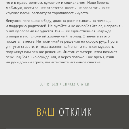
но и в нравственном, духовном и социальном. Надо беречь
любимую, нести за нее ответственность, не возлагать на ее
хрупкие плечи расплату за торопливость чувств.
Девушка, попавшая в беду, должна рассчитывать на помощь
и поддержку родителей. Не ругайте и не оскорбляйте ее, исправить
ошибку словами не удастся. Вы — ее единственная надежда
и опора в этот сложный жизненный период. Отвечать за это
придется вместе. Не принимайте решения на скорую руку. Пусть
улягутся страсти, и тогда жизненный опыт и женская мудрость
подскажут вам верное решение. Инстинкт материнства возьмет
верх над боязнью осуждения, и через положенное время, взяв
на руки дочкин «грех», вы испытаете истинное счастье.
ВЕРНУТЬСЯ К СПИСКУ СТАТЕЙ
ВАШ
ОТКЛИК