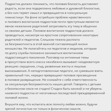
Подросток должен понимать, что половая близость доставляет
радость, если она подкреплена любовью и духовной близостью,
а без них теряет смысл и превращается в «сексуальную
гимнастику». На фоне острейших проблем нравственного
и полового воспитания подростков почти преступным является
явное нежелание родителей затрагивать эту тему в общении
со своими детьми. Половое воспитание подростков должно
проводиться, несмотря на яростное сопротивление некоторых
родителей и педагогов. Слишком тяжела расплата
за безграмотность в этой важной составляющей жизни
юношества. Не полагайтесь на педагогов и медиков, которым
по долгу службы положено заниматься воспитанием
подрастающего поколения. Разговор на интимные темы
в присутствии всего класса неизбежно вызывает неадекватную
реакцию: смущение, стыд, развязные жесты и пошлые
высказывания. А неподготовленные педагоги, не сумевшие взять
правильный тон, нередко превращают половое просвещение
в половое развращение. Не снимайте с себя ответственность
за сексуальную безграмотность наших детей. Говорить с детьми
о безопасном сексе не стыдно! Стыдно быть ханжой и не уберечь
наивного подростка от негативных последствий преждевременной
половой жизни.
Внушите ему, что испытать всю полноту любви можно, будучи
зрелой личностью не только в физическом смысле,