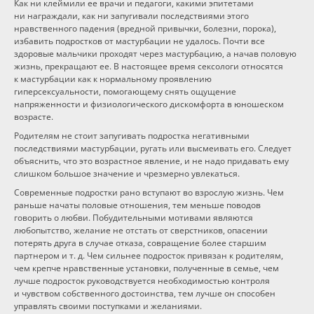
Как ни клеймили ее врачи и педагоги, какими эпитетами
ни награждали, как ни запугивали последствиями этого
нравственного падения (вредной привычки, болезни, порока),
избавить подростков от мастурбации не удалось. Почти все
здоровые мальчики проходят через мастурбацию, а начав половую
жизнь, прекращают ее. В настоящее время сексологи относятся
к мастурбации как к нормальному проявлению
гиперсексуальности, помогающему снять ощущение
напряженности и физиологического дискомфорта в юношеском
возрасте.
Родителям не стоит запугивать подростка негативными
последствиями мастурбации, ругать или высмеивать его. Следует
объяснить, что это возрастное явление, и не надо придавать ему
слишком большое значение и чрезмерно увлекаться.
Современные подростки рано вступают во взрослую жизнь. Чем
раньше начаты половые отношения, тем меньше поводов
говорить о любви. Побудительными мотивами являются
любопытство, желание не отстать от сверстников, опасении
потерять друга в случае отказа, совращение более старшим
партнером и т. д. Чем сильнее подросток привязан к родителям,
чем крепче нравственные установки, полученные в семье, чем
лучше подросток руководствуется необходимостью контроля
и чувством собственного достоинства, тем лучше он способен
управлять своими поступками и желаниями.