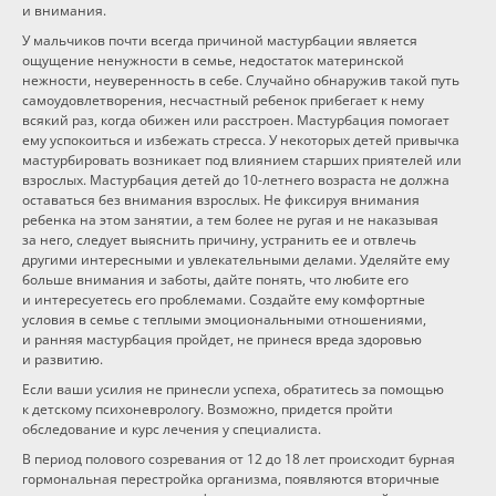
и внимания.
У мальчиков почти всегда причиной мастурбации является
ощущение ненужности в семье, недостаток материнской
нежности, неуверенность в себе. Случайно обнаружив такой путь
самоудовлетворения, несчастный ребенок прибегает к нему
всякий раз, когда обижен или расстроен. Мастурбация помогает
ему успокоиться и избежать стресса. У некоторых детей привычка
мастурбировать возникает под влиянием старших приятелей или
взрослых. Мастурбация детей
до 10-летнего
возраста не должна
оставаться без внимания взрослых. Не фиксируя внимания
ребенка на этом занятии, а тем более не ругая и не наказывая
за него, следует выяснить причину, устранить ее и отвлечь
другими интересными и увлекательными делами. Уделяйте ему
больше внимания и заботы, дайте понять, что любите его
и интересуетесь его проблемами. Создайте ему комфортные
условия в семье с теплыми эмоциональными отношениями,
и ранняя мастурбация пройдет, не принеся вреда здоровью
и развитию.
Если ваши усилия не принесли успеха, обратитесь за помощью
к детскому психоневрологу. Возможно, придется пройти
обследование и курс лечения у специалиста.
В период полового созревания от 12 до 18 лет происходит бурная
гормональная перестройка организма, появляются вторичные