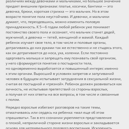
различиях между девочками и мальчиками, но большее значение
придает внешним признакам: платье, косички, бантики — это
девочка, брюки, короткая стрижка — это мальчик. Но в этом
возрасте понятие пола неустойчиво. И девочки, и мальчики
думают, что, переодевшись, можно изменить половую
принадлежность.
К 5—6 годам
любой ребенок уже понимает
постоянство своего пола и осознает, что мальчик станет дядей,
мужчиной, а девочка — тетей, женщиной и мамой. Каждый
ребенок изучает свое тело, в том числе и половые органы,
дотрагиваясь до них руками так же естественно и не стыдясь этого,
как он дотрагивается до носа, уха, коленки. Если постоянно
одергивать малыша и запрещать ему познавать свой организм,
у него сформируется понятие о постыдности тела,
но одновременно выработается и повышенный интерес именно
к этим органам. Выросший в условиях запретов и запугиваний
человек в будущем испытывает затруднения в сексуальной жизни,
считая ее постыдной и «грязной». Ребенок должен развиваться как
личность, не испытывая препятствий со стороны взрослых,
а получая от них ответы на все вопросы, в том числе и связанные
с полом.
Нередко взрослые избегают разговоров на такие темы,
отмалчиваясь или сердясь на ребенка: «мал еще об этом
спрашивать». Так в его сознании укрепляется представление
о плохой, неприличной стороне жизни взрослых и закладывается
основа для неправильного полового воспитания. Искоренить