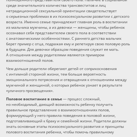
среде значительного количества трансвеститов и лиц
нетрадиционной сексуальной ориентации свидетельствует
о серьезных проблемах в их психосексуальном развитии с детского
возраста. Именно семье принадлежит главная роль в воспитании
из мальчика мужчины, а из девочки — женщины, чтобы ребенок
осознавал себя представителем своего пола в соответствии
с анатомическими особенностями. С раннего детства мальчик
берет пример с отца, подражая ему и репетируя свою половую роль
в будущем. Для девочки образцом поведения служит ее мать.
А отношения между родителями являются примером
взаимоотношений полов.
Чем дольше родители оберегают детей от соприкосновения
с интимной стороной жизни, тем больше вероятность
эмоционального потрясения и отвращения к отношениям между
мужчиной и женщиной, о которых ребенок узнает в результате
«уличного просвещения».
Половое воспитание в семье
— процесс сложный,
но необходимый, дающий возможность ребенку получить
правильное представление о взаимоотношениях полов,
формирующий у него правила поведения в половой жизни,
подготавливающий к браку и семейной жизни. Родители должны
знать основные этапы психосексуального развития и принципы
полового воспитания ребенка, чтобы помочь правильному