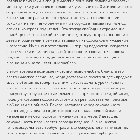
половые признаки и специфические признаки половой зрелости:
менструации у девочек и поллюции у мальчиков. Физиологическое
созревание у подростков значительно опережает их психическое
и социальное развитие, что делает их неуравновешенными,
конфликтными, легко ранимыми и побуждает вырваться
из-под
опеки и контроля родителей. Эта жажда свободы и стремление
приобщиться к взрослой жизни нередко ведут к противостоянию
детей и родителей в семье и вызывают у подростков отчуждение
и агрессию. Именно в этот сложный период подросток нуждается
в понимании и эмоциональной поддержке взрослого человека,
родителя или педагога, деликатно и тактично помогающего
в решении многочисленных проблем.
В этом возрасте возникает чувство первой любви. Сначала это
платоническое влечение, когда достаточно просто видеть предмет
своего обожания, говорить с ним, вместе делать уроки, ходить
в кино. Затем возникает эротическая стадия, когда в мечтах уже
присутствуют чувственные элементы — прикосновения, объятия,
поцелуи, которые подросток стремится реализовать на практике
в общении с любимой. Вскоре наступает черед сексуального
влечения, для реализации которого и начала половой жизни
не всегда имеются условия и желание партнера. У девушек
сексуальность просыпается гораздо позднее. А юношеская
гиперсексуальность требует разрядки сексуального напряжения,
которая достигается в большинстве случаев мастурбацией.