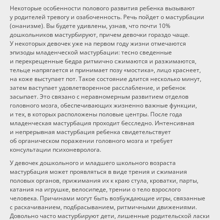
Некоторые особенности полового развития ребенка вызывают
у родителей тревогу и озабоченность. Речь пойдет о мастурбации
(онанизме). Вы будете удивлены, узнав, что почти 10%
дошкольников мастурбируют, причем девочки гораздо чаще.
У некоторых девочек уже на первом году жизни отмечаются
эпизоды младенческой мастурбации: тесно сведенные
и перекрещенные бедра ритмично сжимаются и разжимаются,
тельце напрягается и принимает позу «мостика», лицо краснеет,
на коже выступает пот. Такое состояние длится несколько минут,
затем ваступает удовлетворенное расслабление, и ребенок
засыпает. Это связано с неравномерным развитием отделов
головного мозга, обеспечивающих жизненно важные функции,
и тех, в которых расположены половые центры. После года
младенческая мастурбация проходит бесследно. Интенсивная
и непрерывная мастурбация ребенка свидетельствует
об органическом поражении головного мозга и требует
консультации психоневролога.
У девочек дошкольного и младшего школьного возраста
мастурбация может проявляться в виде трения и сжимания
половых органов, прижимания их к краю стула, кроватки, парты,
катания на игрушке, велосипеде, трении о тело взрослого
человека. Причинами могут быть возбуждающие игры, связанные
с раскачиванием, подбрасыванием, ритмичными движениями.
Довольно часто мастурбируют дети, лишенные родительской ласки