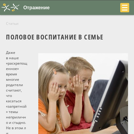
Отражение
Статьи
ПОЛОВОЕ ВОСПИТАНИЕ В СЕМЬЕ
Даже
+7
в наше
«раскрепощ
(831)
енное»
время
230-
многие
родители
22-
считают,
что
04
касаться
«запретной
» темы
неприличн
о и стыдно.
О центре
Не в этом л
и