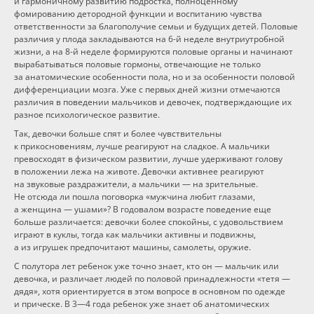
и гармоничному развитию подростка, полноценному
фомированию детородной функции и воспитанию чувства
ответственности за благополучие семьи и будущих детей. Половые
различия у плода закладываются
на 6-й неделе
внутриутробной
жизни,
а на 8-й неделе
формируются половые органы и начинают
вырабатываться половые гормоны, отвечающие не только
за анатомические особенности пола, но и за особенности половой
дифференциации мозга. Уже с первых дней жизни отмечаются
различия в поведении мальчиков и девочек, подтверждающие их
разное психологическое развитие.
Так, девочки больше спят и более чувствительны
к прикосновениям, лучше реагируют на сладкое. А мальчики
превосходят в физическом развитии, лучше удерживают голову
в положении лежа на животе. Девочки активнее реагируют
на звуковые раздражители, а мальчики — на зрительные.
Не отсюда ли пошла поговорка «мужчина любит глазами,
а женщина — ушами»? В годовалом возрасте поведение еще
больше различается: девочки более спокойны, с удовольствием
играют в куклы, тогда как мальчики активны и подвижны,
а из игрушек предпочитают машины, самолеты, оружие.
С полутора лет ребенок уже точно знает, кто он — мальчик или
девочка, и различает людей по половой принадлежности «тетя —
дядя», хотя ориентируется в этом вопросе в основном по одежде
и прическе.
В 3—4 года
ребенок уже знает об анатомических