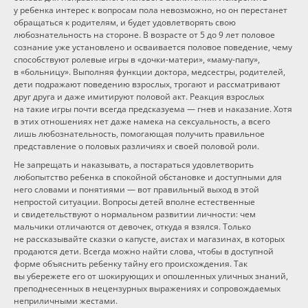
у ребенка интерес к вопросам пола невозможно, но он перестанет
обращаться к родителям, и будет удовлетворять свою
любознательность на стороне. В возрасте от 5 до 9 лет половое
сознание уже установлено и осваивается половое поведение, чему
способствуют ролевые игры в «дочки-матери», «маму-папу»,
в «больницу». Выполняя функции доктора, медсестры, родителей,
дети подражают поведению взрослых, трогают и рассматривают
друг друга и даже имитируют половой акт. Реакция взрослых
на такие игры почти всегда предсказуема — гнев и наказание. Хотя
в этих отношениях нет даже намека на сексуальность, а всего
лишь любознательность, помогающая получить правильное
представление о половых различиях и своей половой роли.
Не запрещать и наказывать, а постараться удовлетворить
любопытство ребенка в спокойной обстановке и доступными для
него словами и понятиями — вот правильный выход в этой
непростой ситуации. Вопросы детей вполне естественные
и свидетельствуют о нормальном развитии личности: чем
мальчики отличаются от девочек, откуда я взялся. Только
не рассказывайте сказки о капусте, аистах и магазинах, в которых
продаются дети. Всегда можно найти слова, чтобы в доступной
форме объяснить ребенку тайну его происхождения. Так
вы убережете его от шокирующих и опошленных уличных знаний,
преподнесенных в нецензурных выражениях и сопровождаемых
неприличными жестами.