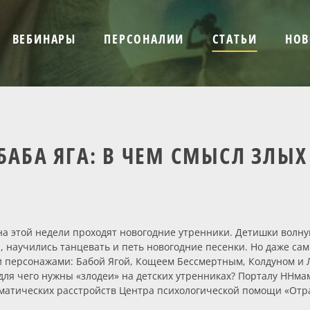
ВЕБИНАРЫ
ПЕРСОНАЛИИ
СТАТЬИ
НОВ
 БАБА ЯГА: В ЧЕМ СМЫСЛ ЗЛЫ
на этой недели проходят новогодние утренники. Детишки волну
 научились танцевать и петь новогодние песенки. Но даже са
ыми персонажами: Бабой Ягой, Кощеем Бессмертным, Колдуном и
для чего нужны «злодеи» на детских утренниках? Порталу ННмам
оматических расстройств Центра психологической помощи «От