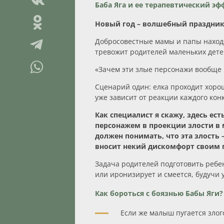
Баба Яга и ее терапевтический эф
Новый год – волшебный праздник. 
Добросовестные мамы и папы находят
тревожит родителей маленьких дете
«Зачем эти злые персонажи вообще н
Сценарий один: елка проходит хоро
уже зависит от реакции каждого кон
Как специалист я скажу, здесь е
персонажем в проекции злости в м
должен понимать, что эта злость 
вносит некий дискомфорт своим п
Задача родителей подготовить ребенк
или иронизирует и смеется, будучи 
Как бороться с боязнью Бабы Яги?
Если же малыш пугается злого