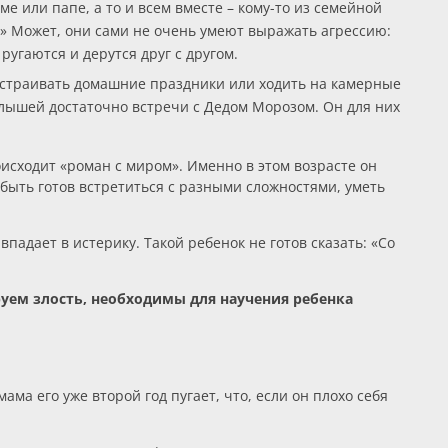
ме или папе, а то и всем вместе – кому-то из семейной
и?» Может, они сами не очень умеют выражать агрессию:
угаются и дерутся друг с другом.
е устраивать домашние праздники или ходить на камерные
лышей достаточно встречи с Дедом Морозом. Он для них
оисходит «роман с миром». Именно в этом возрасте он
быть готов встретиться с разными сложностями, уметь
впадает в истерику. Такой ребенок не готов сказать: «Со
руем злость, необходимы для научения ребенка
ма его уже второй год пугает, что, если он плохо себя