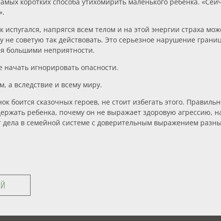
 самых коротких способа утихомирить маленького ребенка. «Сейчас
».
к испугался, напрягся всем телом и на этой энергии страха мож
му не советую так действовать. Это серьезное нарушение грани
ься большими неприятности.
е начать игнорировать опасности.
м, а вследствие и всему миру.
нок боится сказочных героев, не стоит избегать этого. Правиль
держать ребенка, почему он не выражает здоровую агрессию, н
оят дела в семейной системе с доверительным выражением разн
ЕЙ