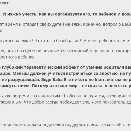
фект
И нужно учесть, как вы организуете его, то ребенок и воз
 время и отводят своих детей на елки. Конечно, вопрос о Баб
й.
ужны на елках? Что это за безобразие?! У меня ребенок плачет!
шо, пока на сцене не появляется сказочный персонаж, на кото
кретного ребенка.
сть глубокий терапевтический эффект от умения родителя
ире. Малыш должен учиться встречаться со злостью, не пуг
– не разрушающая. Ведь Баба Яга никого не бьет, матом не р
рисутствием. Потому что наш мир – не сказка, в нем есть 
а ко встречи со сложностям. Чтобы он не пугался, а говорил: «Н
уверенным, что добро всегда побеждает зло, – это показатель з
 персонажа, задача родителей поддержать его, сказать: «Я с то