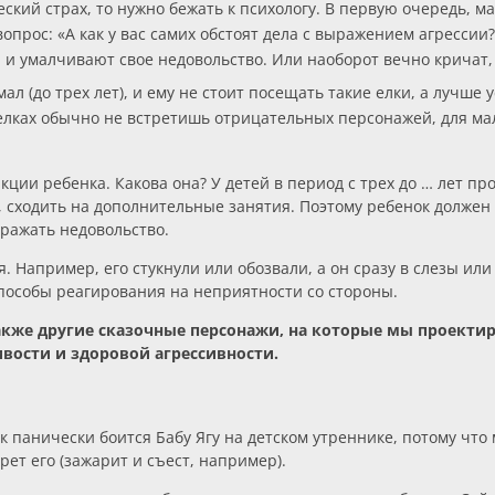
ский страх, то нужно бежать к психологу. В первую очередь, ма
вопрос: «А как у вас самих обстоят дела с выражением агресси
и умалчивают свое недовольство. Или наоборот вечно кричат, р
ал (до трех лет), и ему не стоит посещать такие елки, а лучш
 елках обычно не встретишь отрицательных персонажей, для ма
ции ребенка. Какова она? У детей в период с трех до … лет пр
 сходить на дополнительные занятия. Поэтому ребенок должен 
ыражать недовольство.
я. Например, его стукнули или обозвали, а он сразу в слезы или 
способы реагирования на неприятности со стороны.
также другие сказочные персонажи, на которые мы проекти
вости и здоровой агрессивности.
панически боится Бабу Ягу на детском утреннике, потому что ма
ерет его (зажарит и съест, например).