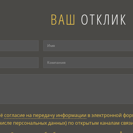
ВАШ
ОТКЛИК
оё
согласие на передачу информации
в электронной фор
числе персональных данных) по открытым каналам связ
*