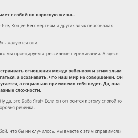
ьмет с собой во взрослую жизнь.
е Яге, Кощее Бессмертном и других злых персонажах
» - жалуются они.
рого мы проецируем агрессивные переживания. А здесь
 выстраивать отношения между ребенком и этим злым
аться, а осознавать, что наш мир не совершенен. Он
угается, а социально приемлемо себя ведет. Да, она
разные сложности.
у да, это Баба Яга!» Если он относится к этому спокойно
доровья ребенка.
бой, что бы ни случилось, мы вместе с этим справимся!»