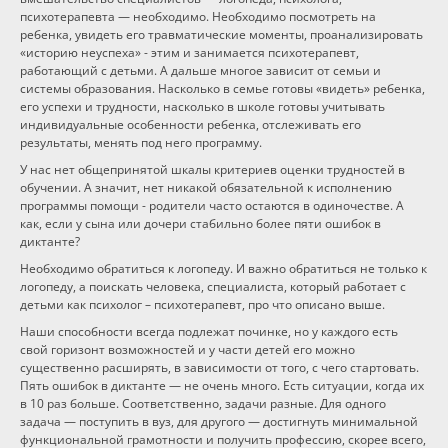
психотерапевта — необходимо. Необходимо посмотреть на
ребенка, увидеть его травматические моменты, проанализировать
«историю неуспеха» - этим и занимается психотерапевт,
работающий с детьми. А дальше многое зависит от семьи и
системы образования. Насколько в семье готовы «видеть» ребенка,
его успехи и трудности, насколько в школе готовы учитывать
индивидуальные особенности ребенка, отслеживать его
результаты, менять под него программу.
У нас нет общепринятой шкалы критериев оценки трудностей в
обучении. А значит, нет никакой обязательной к исполнению
программы помощи - родители часто остаются в одиночестве. А
как, если у сына или дочери стабильно более пяти ошибок в
диктанте?
Необходимо обратиться к логопеду. И важно обратиться не только к
логопеду, а поискать человека, специалиста, который работает с
детьми как психолог – психотерапевт, про что описано выше.
Наши способности всегда подлежат починке, но у каждого есть
свой горизонт возможностей и у части детей его можно
существенно расширять, в зависимости от того, с чего стартовать.
Пять ошибок в диктанте — не очень много. Есть ситуации, когда их
в 10 раз больше. Соответственно, задачи разные. Для одного
задача — поступить в вуз, для другого — достигнуть минимальной
функциональной грамотности и получить профессию, скорее всего,