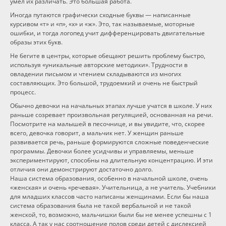
умел их различать. Это большая работа.
Иногда путаются графически сходные буквы — написанные
курсивом «т» и «п», «х» и «ж». Это, так называемые, моторные
ошибки, и тогда логопед учит дифференцировать двигательные
образы этих букв.
Не бегите в центры, которые обещают решить проблему быстро,
используя «уникальные авторские методики». Трудности в
овладении письмом и чтением складываются из многих
составляющих. Это большой, трудоемкий и очень не быстрый
процесс.
Обычно девочки на начальных этапах лучше учатся в школе. У них
раньше созревает произвольная регуляцией, основанная на речи.
Посмотрите на малышей в песочнице, и вы увидите, что, скорее
всего, девочка говорит, а мальчик нет. У женщин раньше
развивается речь, раньше формируются сложные поведенческие
программы. Девочки более усидчивы и управляемы, меньше
экспериментируют, способны на длительную концентрацию. И эти
отличия они демонстрируют достаточно долго.
Наша система образования, особенно в начальной школе, очень
«женская» и очень «речевая». Учительница, а не учитель. Учебники
для младших классов часто написаны женщинами. Если бы наша
система образования была не такой вербальной и не такой
женской, то, возможно, мальчишки были бы не менее успешны с 1
класса. А так у нас соотношение полов среди детей с дислексией