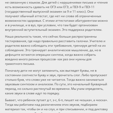
не связанную с языком. Для детей с нарушениями письма и чтения
есть возможность сдавать не ОГЭ или ЕГЭ, а ГВЭ-9 и ГВЭ-11
(государственный выпускной экзамен за 9 и 11 класс). Они
получают обычный аттестат, где нет ни слова об ограниченных
возможностях здоровья. С этими аттестатами абитуриентам можно
и в училище, и в вуз, при условии, что там будет организован
внутренний вступительный экзамен. Это поддержка родителям.
Наша реальность такая, что сейчас больше распространены
тестирования, где надо правильно расставить галочки. Учителю и
родителю важно соблюдать эти требования, тренируя детей на их
соблюдение. Это тренирует аналитическое мышление, да, но в
дефиците остаются операции синтеза, когда важно собрать
воедино много разных процессов- как раз они нужны для
грамотного письма.
Поначалу дети не могут запомнить, как выглядят буквы, не в
состоянии соотнести букву и звук, прочитать слог. Либо пропускают
столько букв, что слово уже не читается. Тогда важно заниматься
звуковым синтезом и анализом. По сути, это начальный букварный
период, но сильно растянутый во времени. Мы учим определять,
какие звуки в слове идут по порядку.
Бывает, что ребенок путает д-т, з-с, б-п, пишет не «кошка», а «коска».
Тогда мы работаем над различением этих звуков, подбираем
материал так, чтобы он и на слух, и при списывании, и под диктовку