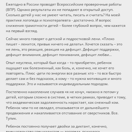
Ежегодно в России проводят Всероссийские проверочные работы
Программы
(ВПР). Однако результаты их не попадают в открытый доступ.
Сколько детей у нас не умеют читать, писать и считать? На моей
практике логопеда и психотерапевта - достаточно. И вопрос
Вебинары
снижения грамотности детей – более глубокий вопрос, чем кажется
на первый взгляд.
Сейчас много говорят о детской и подростковой лени. «Плохо
Персоналии
пишет – ленится, привык ничего не делать». Хочется сказать – это
не лень, это реакция, реакция на дефицит. Дефицит поддержки,
дефицит внимания, дефицит понимания, дефицит любви…
Статьи
Опыт неуспеха, который был когда – то приобретен, ребенок
ощущает как болезненный, как боль, и, конечно, не хочет его
Новости
повторять. Плюс -дети по энергии все разные: кто – то все быстро
делает сам и без подсказок, а кому – то нужна мотивация и много
поддержки. Это и называется индивидуальным подходом.
Контакты
Постепенно накопление случаев «я не хочу», «можно я потом» у
детей, которым сложно в системе, в четких рамках, приводит к тому,
что академическая задолженность нарастает, как снежный ком.
Ребенок чем-то не овладел, отказывается от дальнейшего
продвижения и накапливается отставание от сверстников. Все.
Тупик.
Ребенок постоянно получает двойки за диктант, конечно,
вмешательство специалистов — логопеда, психолога,