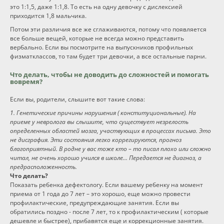
это 1:1,5, даже 1:1,8. То есть на одну девочку с дислексией
приходится 1,8 мальчика.
Потом эти различия все же сглаживаются, потому что появляется
все больше вещей, которые не всегда можно представить
вербально. Если вы посмотрите на выпускников профильных
физматклассов, то там будет три девочки, а все остальные парни.
Что делать, чтобы не доводить до сложностей и помогать
вовремя?
Если вы, родители, слышите вот такие слова:
1. Генетические причины нарушения ( конституциональные). На
приеме у невролога вы слышите, что существует незрелость
определенных областей мозга, участвующих в процессах письма. Это
не дисграфия. Эти состояния легко коррегируются, прогноз
благоприятный. В родне у вас тоже кто – то писал плохо или сложно
читал, не очень хорошо учился в школе… Передается не диагноз, а
предрасположенность.
Что делать?
Показать ребенка дефектологу. Если вашему ребенку на момент
приема от 1 года до 7 лет – это хорошо, еще можно провести
профилактические, предупреждающие занятия. Если вы
обратились поздно - после 7 лет, то к профилактическим ( которые
дешевле и быстрее), прибавятся еще и коррекционные занятия.