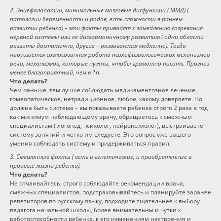
2. Энцефалопатии, минимальные мозговые дисфункции ( ММД) (
патологии беременности и родов, есть сложности в раннем
развитии ребенка) – эти факты приводят к замедлению созревания
нервной системы или ее дисгармоничному развитию ( одни области
развиты достаточно, другие – развиваются медленно). Тогда
нарушается согласованная работа психофизиологических механизмов
речи, механизмов, которые нужны, чтобы грамотно писать. Прогноз
менее благоприятный, чем в 1п.
Что делать?
Чем раньше, тем лучше соблюдать медикаментозное лечение,
гомеопатическое, нетрадиционное, любое, какому доверяете. Но
должна быть система – вы показываете ребенка строго 2 раза в год
как минимум наблюдающему врачу, обращаетесь к смежным
специалистам ( логопед, психолог, нейропсихолог), выстраиваете
систему занятий и четко им следуете. Это вопрос уже вашего
умения соблюдать систему и придерживаться правил.
3. Смешанные факты ( есть и генетические, и приобретенные в
процессе жизни ребенка).
Что делать?
Не отчаивайтесь, строго соблюдайте рекомендации врача,
смежных специалистов, подстраховывайтесь и планируйте заранее
репетиторов по русскому языку, подходите тщательнее к выбору
педагога начальной школы, более внимательны и чутки к
работоспособности ребенка, к его изменениям настроения и