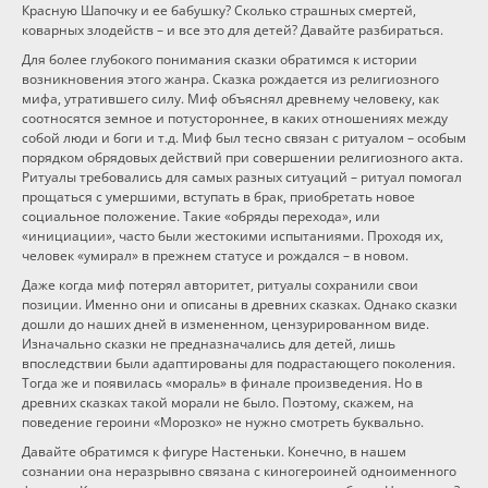
Красную Шапочку и ее бабушку? Сколько страшных смертей,
коварных злодейств – и все это для детей? Давайте разбираться.
Программы
Для более глубокого понимания сказки обратимся к истории
возникновения этого жанра. Сказка рождается из религиозного
Вебинары
мифа, утратившего силу. Миф объяснял древнему человеку, как
соотносятся земное и потустороннее, в каких отношениях между
собой люди и боги и т.д. Миф был тесно связан с ритуалом – особым
Персоналии
порядком обрядовых действий при совершении религиозного акта.
Ритуалы требовались для самых разных ситуаций – ритуал помогал
прощаться с умершими, вступать в брак, приобретать новое
Статьи
социальное положение. Такие «обряды перехода», или
«инициации», часто были жестокими испытаниями. Проходя их,
человек «умирал» в прежнем статусе и рождался – в новом.
Новости
Даже когда миф потерял авторитет, ритуалы сохранили свои
позиции. Именно они и описаны в древних сказках. Однако сказки
дошли до наших дней в измененном, цензурированном виде.
Контакты
Изначально сказки не предназначались для детей, лишь
впоследствии были адаптированы для подрастающего поколения.
Тогда же и появилась «мораль» в финале произведения. Но в
древних сказках такой морали не было. Поэтому, скажем, на
поведение героини «Морозко» не нужно смотреть буквально.
Давайте обратимся к фигуре Настеньки. Конечно, в нашем
сознании она неразрывно связана с киногероиней одноименного