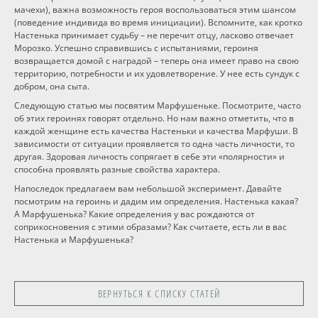
мачехи), важна возможность героя воспользоваться этим шансом
(поведение индивида во время инициации). Вспомните, как кротко
Настенька принимает судьбу – не перечит отцу, ласково отвечает
Морозко. Успешно справившись с испытаниями, героиня
возвращается домой с наградой – теперь она имеет право на свою
территорию, потребности и их удовлетворение. У нее есть сундук с
добром, она сыта.
Следующую статью мы посвятим Марфушеньке. Посмотрите, часто
об этих героинях говорят отдельно. Но нам важно отметить, что в
каждой женщине есть качества Настеньки и качества Марфуши. В
зависимости от ситуации проявляется то одна часть личности, то
другая. Здоровая личность сопрягает в себе эти «полярности» и
способна проявлять разные свойства характера.
Напоследок предлагаем вам небольшой эксперимент. Давайте
посмотрим на героинь и дадим им определения. Настенька какая?
А Марфушенька? Какие определения у вас рождаются от
соприкосновения с этими образами? Как считаете, есть ли в вас
Настенька и Марфушенька?
ВЕРНУТЬСЯ К СПИСКУ СТАТЕЙ