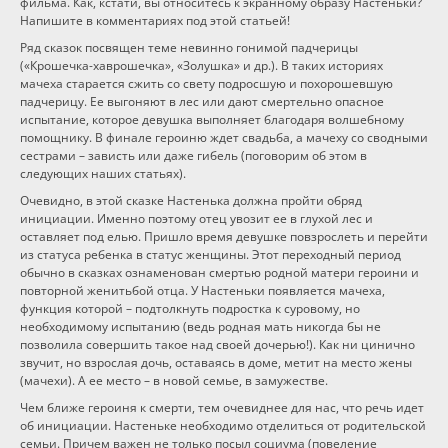
фильма. Как, кстати, вы относитесь к экранному образу Настеньки?
Напишите в комментариях под этой статьей!
Ряд сказок посвящен теме невинно гонимой падчерицы
(«Крошечка-хаврошечка», «Золушка» и др.). В таких историях
мачеха старается сжить со свету подросшую и похорошевшую
падчерицу. Ее выгоняют в лес или дают смертельно опасное
испытание, которое девушка выполняет благодаря волшебному
помощнику. В финале героиню ждет свадьба, а мачеху со сводными
сестрами – зависть или даже гибель (поговорим об этом в
следующих наших статьях).
Очевидно, в этой сказке Настенька должна пройти обряд
инициации. Именно поэтому отец увозит ее в глухой лес и
оставляет под елью. Пришло время девушке повзрослеть и перейти
из статуса ребенка в статус женщины. Этот переходный период
обычно в сказках ознаменован смертью родной матери героини и
повторной женитьбой отца. У Настеньки появляется мачеха,
функция которой – подтолкнуть подростка к суровому, но
необходимому испытанию (ведь родная мать никогда бы не
позволила совершить такое над своей дочерью!). Как ни цинично
звучит, но взрослая дочь, оставаясь в доме, метит на место жены
(мачехи). А ее место – в новой семье, в замужестве.
Чем ближе героиня к смерти, тем очевиднее для нас, что речь идет
об инициации. Настеньке необходимо отделиться от родительской
семьи. Причем важен не только посыл социума (повеление