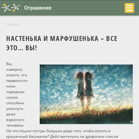
Отражение
Статьи
НАСТЕНЬКА И МАРФУШЕНЬКА – ВСЕ
ЭТО… ВЫ!
+7
Вы,
наверно,
(831)
знаете, что
первоисточ
230-
ники
22-
народных
сказок
04
способны
ужаснуть
даже
взрослого
человека.
На что пошли сестры Золушки ради того, чтобы влезть в
О центре
крошечный башмачок? Действительно ли дровосеки спасли