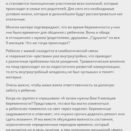
и становится полноценным участником всех коллизий, которые
происходят в семье его родителей. Для него это необходимые
условия жизни, которые в дальнейшем будут рассматриваться как
эталонные.
Многие матери подтверждают, что во время беременности у них
«не было времени» для общения с ребенком. Вина и обида
в отношениях с мужем (родителями, друзьями...)"душили" их все
9 месяцев. Что же тогда происходит?
Ребенок с мамой находится в симбиотической связи
и «заражается» чувствами уже внутриутробно, что приводит
к различным проблемам после рождения. Травматические влияния
на плод происходят
из-за недостаточно
развитой коммуникации,
то есть внутриутробный младенец не был «услышан и понят»
матерью.
Очень важно, чтобы мама взяла ответственность за должную
заботу о ребенке.
Когда на группах я спрашиваю: «А зачем нужны Вам 9 месяцев
беременности? Представьте, что все бы могло измениться
и ребеночек появлялся на свет через неделю». Беременные
задумываются и отвечают, что «нужно срочно доделать ремонт или
сдать экзамен». И мы вместе обсуждаем важность состояния,
ограниченное определенным периодом времени, который
начинается не в день зачатия, а при осознании женщиной своего