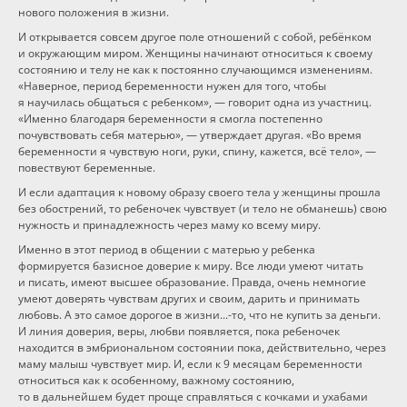
нового положения в жизни.
И открывается совсем другое поле отношений с собой, ребёнком
и окружающим миром. Женщины начинают относиться к своему
состоянию и телу не как к постоянно случающимся изменениям.
«Наверное, период беременности нужен для того, чтобы
я научилась общаться с ребенком», — говорит одна из участниц.
«Именно благодаря беременности я смогла постепенно
почувствовать себя матерью», — утверждает другая. «Во время
беременности я чувствую ноги, руки, спину, кажется, всё тело», —
повествуют беременные.
И если адаптация к новому образу своего тела у женщины прошла
без обострений, то ребеночек чувствует (и тело не обманешь) свою
нужность и принадлежность через маму ко всему миру.
Именно в этот период в общении с матерью у ребенка
формируется базисное доверие к миру. Все люди умеют читать
и писать, имеют высшее образование. Правда, очень немногие
умеют доверять чувствам других и своим, дарить и принимать
любовь. А это самое дорогое в жизни...-то, что не купить за деньги.
И линия доверия, веры, любви появляется, пока ребеночек
находится в эмбриональном состоянии пока, действительно, через
маму малыш чувствует мир. И, если к 9 месяцам беременности
относиться как к особенному, важному состоянию,
то в дальнейшем будет проще справляться с кочками и ухабами