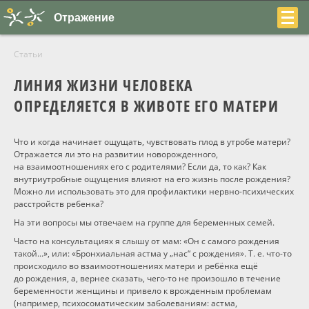
Отражение
Статьи
ЛИНИЯ ЖИЗНИ ЧЕЛОВЕКА
ОПРЕДЕЛЯЕТСЯ В ЖИВОТЕ ЕГО МАТЕРИ
+7
Что и когда начинает ощущать, чувствовать плод в утробе матери?
Отражается ли это на развитии новорожденного,
(831)
на взаимоотношениях его с родителями? Если да, то как? Как
внутриутробные ощущения влияют на его жизнь после рождения?
230-
Можно ли использовать это для профилактики нервно-психических
22-
расстройств ребенка?
На эти вопросы мы отвечаем на группе для беременных семей.
04
Часто на консультациях я слышу от мам: «Он с самого рождения
такой...», или: «Бронхиальная астма у „нас“ с рождения». Т. е.
что-то
происходило во взаимоотношениях матери и ребёнка ещё
до рождения, а, вернее сказать,
чего-то
не произошло в течение
беременности женщины и привело к врожденным проблемам
О центре
(например, психосоматическим заболеваниям: астма,