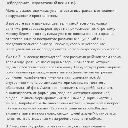
нейродермит, недостаточный вес и т. п.).
Программы
Малыш в животике мамы уже пытается выстраивать отношения
с окружающим пространством.
В возрасте всего двух месяцев, величиной всего несколько
Вебинары
сантиметров зародыш реагирует на прикосновение. К третьему
месяцу беременности у плода уже в основном развиты органы,
ответственные за восприятие различных ощущений и их
Персоналии
представительства в мозгу. Впрочем, совершенствование
и специализация их про-должается не только до родов, но и после.
Статьи
Уже
на 3—4 месяце
внутриутробного развития ребёнок всем своим
телом ощущает биение сердца матери, шум лёгких, которые
вздымаются примерно 18 раз в минуту. Он чувствует равномерные
Новости
покачивания при каждом шаге матери (поэтому мы на группах
сочиняем колыбельные именно в такт укачиванию). Вся
внутренняя жизнь организма матери составляет для него
Контакты
обязательный фон. Именно он позволит мозгу ребёнка начать
анализировать информацию, позднее интерпретировать её,
а в дальнейшем формировать жизненный сценарий (картину
мира). Попробуйте и Вы, уважаемый читатель, задать себе вопрос:
«Каков жанр моей жизни? Кто в ней главный герой? Каково
влияние мамы на постановку сегодняшней жизни?» Становится
понятно, что отношения мама-ребенок звучат и сейчас.
В 7 мес. внутриутробного развития он уже слышит ушами