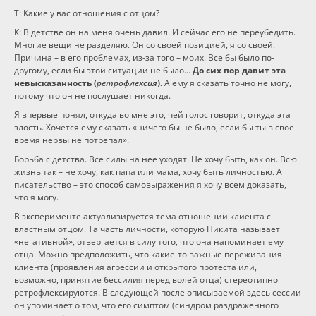
Т: Какие у вас отношения с отцом?
К: В детстве он на меня очень давил. И сейчас его не переубедить.
Многие вещи не разделяю. Он со своей позицией, я со своей.
Причина – в его проблемах, из-за того – моих. Все бы было по-
другому, если бы этой ситуации не было…
До сих пор давит эта
невысказанность (
ретрофлексия
).
А ему я сказать точно не могу,
потому что он не послушает никогда.
Я впервые понял, откуда во мне это, чей голос говорит, откуда эта
злость. Хочется ему сказать «ничего бы не было, если бы ты в свое
время нервы не потрепал».
Борьба с детства. Все силы на нее уходят. Не хочу быть, как он. Всю
жизнь так – не хочу, как папа или мама, хочу быть личностью. А
писательство – это способ самовыражения я хочу всем доказать,
что я могу.
В эксперименте актуализируется тема отношений клиента с
властным отцом. Та часть личности, которую Никита называет
«негативной», отвергается в силу того, что она напоминает ему
отца. Можно предположить, что какие-то важные переживания
клиента (проявления агрессии и открытого протеста или,
возможно, принятие бессилия перед волей отца) стереотипно
ретрофлексируются. В следующей после описываемой здесь сессии
он упоминает о том, что его симптом (синдром раздраженного