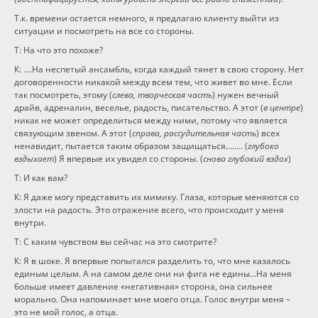
Т.к. времени остается немного, я предлагаю клиенту выйти из
ситуации и посмотреть на все со стороны.
Т: На что это похоже?
К: ….На неспетый ансамбль, когда каждый тянет в свою сторону. Нет
договоренности никакой между всем тем, что живет во мне. Если
так посмотреть, этому (
слева, творческая часть
) нужен вечный
драйв, адреналин, веселье, радость, писательство. А этот (
в центре
)
никак не может определиться между ними, потому что является
связующим звеном. А этот (
справа, рассудительная часть
) всех
ненавидит, пытается таким образом защищаться…….. (
глубоко
вздыхает
) Я впервые их увидел со стороны. (
снова глубокий вздох
)
Т: И как вам?
К: Я даже могу представить их мимику. Глаза, которые меняются со
злости на радость. Это отражение всего, что происходит у меня
внутри.
Т: С каким чувством вы сейчас на это смотрите?
К: Я в шоке. Я впервые попытался разделить то, что мне казалось
единым целым. А на самом деле они ни фига не едины…На меня
больше имеет давление «негативная» сторона, она сильнее
морально. Она напоминает мне моего отца. Голос внутри меня –
это не мой голос, а отца.