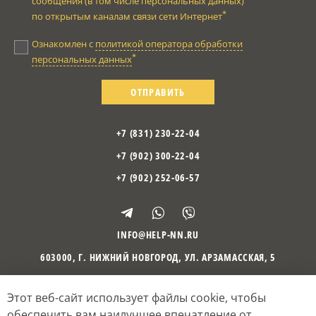
сообщения (в том числе персональных данных)
*
по открытым каналам связи сети Интернет
Ознакомлен с
политикой оператора обработки
*
персональных данных
ОТПРАВИТЬ
+7 (831) 230-22-04
+7 (902) 300-22-04
+7 (902) 252-06-57
INFO@HELP-NN.RU
603000
,
Г. НИЖНИЙ НОВГОРОД
,
УЛ. АРЗАМАССКАЯ, 5
Этот веб-сайт использует файлы cookie, чтобы
©
2010
– 2026
Психологический центр «Отражение»
Политика оператора обработки персональных данных
обеспечить вам наилучшее впечатление от