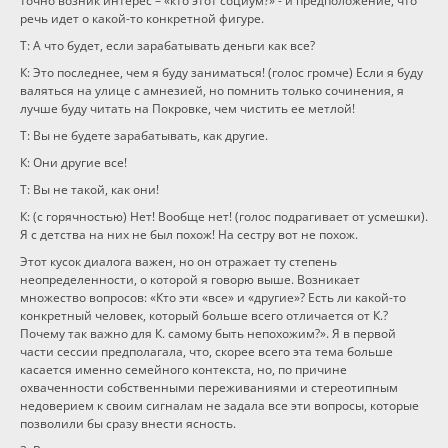
точно возник интерес – «кто этот социум?» - и предположение, что
речь идет о какой-то конкретной фигуре.
Т: А что будет, если зарабатывать деньги как все?
К: Это последнее, чем я буду заниматься! (голос громче) Если я буду
валяться на улице с амнезией, но помнить только сочинения, я
лучше буду читать на Покровке, чем чистить ее метлой!
Т: Вы не будете зарабатывать, как другие.
К: Они другие все!
Т: Вы не такой, как они!
К: (с горячностью) Нет! Вообще нет! (голос подрагивает от усмешки).
Я с детства на них не был похож! На сестру вот не похож.
Этот кусок диалога важен, но он отражает ту степень
неопределенности, о которой я говорю выше. Возникает
множество вопросов: «Кто эти «все» и «другие»? Есть ли какой-то
конкретный человек, который больше всего отличается от К.?
Почему так важно для К. самому быть непохожим?». Я в первой
части сессии предполагала, что, скорее всего эта тема больше
касается именно семейного контекста, но, по причине
охваченности собственными переживаниями и стереотипным
недоверием к своим сигналам не задала все эти вопросы, которые
позволили бы сразу внести ясность.