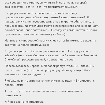
все свершения в жизни, он хулиган. И есть чувак, который
сомневается. Третий – тот, кто принимает решения.
Ситуация сама по себе располагает к эксперименту,
предполагающему работу с внутренней феноменологией. Я
предлагаю Никите поучаствовать в нем и кратко объясняю суть
процесса (найти отдельное место в пространстве для каждой части,
почувствовать свое состояние). Он сразу же соглашается (в наши
прошлые встречи эксперименты уже были).
Начинает с «творческой части»: слева от себя, немного выше, т.к.
садится на подлокотник дивана.
К: Здесь я уверен. Здесь творческий человек. Он подзуживает
«Давай!». (
не идентифицируется с проекцией – говорит в 3-ем лице
)
Спокойный, рассудительный, но знает, чего хочет.
Пересаживается. Справа: К: Человек рассудительный, спокойный
(
то же описание
). Всегда по правую руку. Я его чувствую. Он и
является «холодным душем».
Я обращаю внимание на то, что клиент не идентифицируется с
проекциями:
Т: Вы как будто все равно со стороны на них смотрите и
оцениваете.
К: Я все равно контролирую.