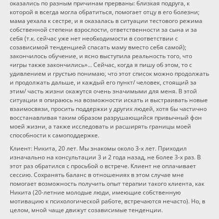
оказались по разным причинам прерваны: близкая подруга, к
которой я всегда могла обратиться, помогает отцу в его болезни;
Программы
мама уехала к сестре, и я оказалась в ситуации тестового режима
собственной степени взрослости, ответственности за сына и за
себя (т.к. сейчас уже нет необходимости в соответствии с
Вебинары
созависимой тенденцией спасать маму вместо себя самой);
закончилось обучение, и ясно выступила реальность того, что
«игры также закончились»… Сейчас, когда я пишу об этом, то с
Персоналии
удивлением и грустью понимаю, что этот список можно продолжать
и продолжать дальше, и каждый его пункт/ человек, стоящий за
этим/ часть жизни окажутся очень значимыми для меня. В этой
Статьи
ситуации я опираюсь на возможности искать и выстраивать новые
взаимосвязи, просить поддержки у других людей, хотя бы частично
восстанавливая таким образом разрушающийся привычный фон
Новости
моей жизни, а также исследовать и расширять границы моей
способности к самоподдержке.
Контакты
Клиент: Никита, 20 лет. Мы знакомы около 3-х лет. Приходил
изначально на консультации 3 и 2 года назад, не более 3-х раз. В
этот раз обратился с просьбой о встрече. Клиент не оплачивает
сессию. Сохранять баланс в отношениях в этом случае мне
помогает возможность получить опыт терапии такого клиента, как
Никита (20-летние молодые люди, имеющие собственную
мотивацию к психологической работе, встречаются нечасто). Но, в
целом, мной чаще движут созависимые тенденции.