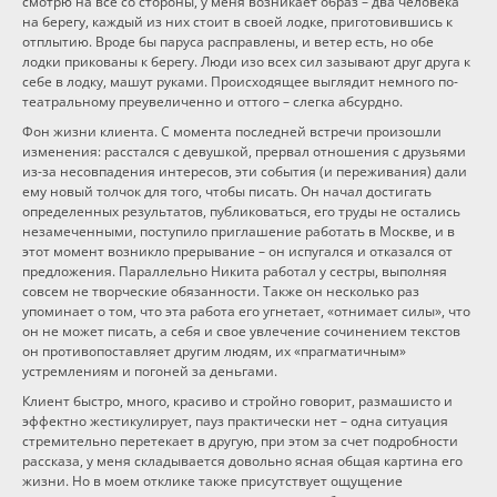
смотрю на все со стороны, у меня возникает образ – два человека
на берегу, каждый из них стоит в своей лодке, приготовившись к
отплытию. Вроде бы паруса расправлены, и ветер есть, но обе
лодки прикованы к берегу. Люди изо всех сил зазывают друг друга к
себе в лодку, машут руками. Происходящее выглядит немного по-
театральному преувеличенно и оттого – слегка абсурдно.
Фон жизни клиента. С момента последней встречи произошли
изменения: расстался с девушкой, прервал отношения с друзьями
из-за несовпадения интересов, эти события (и переживания) дали
ему новый толчок для того, чтобы писать. Он начал достигать
определенных результатов, публиковаться, его труды не остались
незамеченными, поступило приглашение работать в Москве, и в
этот момент возникло прерывание – он испугался и отказался от
предложения. Параллельно Никита работал у сестры, выполняя
совсем не творческие обязанности. Также он несколько раз
упоминает о том, что эта работа его угнетает, «отнимает силы», что
он не может писать, а себя и свое увлечение сочинением текстов
он противопоставляет другим людям, их «прагматичным»
устремлениям и погоней за деньгами.
Клиент быстро, много, красиво и стройно говорит, размашисто и
эффектно жестикулирует, пауз практически нет – одна ситуация
стремительно перетекает в другую, при этом за счет подробности
рассказа, у меня складывается довольно ясная общая картина его
жизни. Но в моем отклике также присутствует ощущение