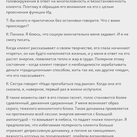
головокружения в ответ на многословность и безостановочность
клиента. Поэтому я обращаю его внимание на это с целью
прояснения функции Ид.
Т: Вы много и практически без остановки говорите. Что с вами
происходит?
К: Паника. Я боюсь, что социум окончательно меня задавит. И я не
смогу писать.
Когда клиент рассказывает о своем творчестве, его глаза начинают
«гореть», он как будто наполняется жизнью, и у меня в ответ на это
растет энергия, появляется тепло и жар в груди. Полярное этому
состояние – когда клиент говорит о необходимости зарабатывать
деньги «традиционным» способом, жить так же, как другие «люди»,
что это «засасывает».
К: Сестра говорит «Надо прогибаться под рынок». Когда она это
сказала, я, наверное, первый раз в жизни испугался.
В такие моменты свет в его глазах гаснет, голос становится более
сдавленный, движения сдержанные. У меня возникает образ
серого, тяжелого монолитного блока. Такая динамика проявляется
на протяжении всей сессии: энергия меняется с большой
амплитудой – то взмывает в небеса, то падает «ниже плинтуса». Я
предполагаю, что избегаемая полярность клиента больше
отражает депрессивную динамику, а погоня за «эмоциями»,
важность которых он подчеркивает, драйвом вдохновения