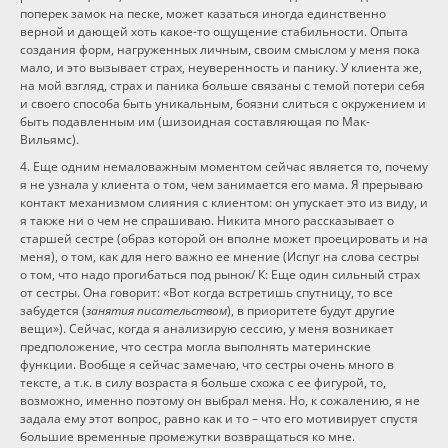
поперек замок на песке, может казаться иногда единственно
верной и дающей хоть какое-то ощущение стабильности. Опыта
создания форм, нагруженных личным, своим смыслом у меня пока
мало, и это вызывает страх, неуверенность и панику. У клиента же,
на мой взгляд, страх и паника больше связаны с темой потери себя
и своего способа быть уникальным, боязни слиться с окружением и
быть подавленным им (шизоидная составляющая по Мак-
Вильямс).
4. Еще одним немаловажным моментом сейчас является то, почему
я не узнала у клиента о том, чем занимается его мама. Я прерываю
контакт механизмом слияния с клиентом: он упускает это из виду, и
я также ни о чем не спрашиваю. Никита много рассказывает о
старшей сестре (образ которой он вполне может проецировать и на
меня), о том, как для него важно ее мнение (Испуг на слова сестры
о том, что надо прогибаться под рынок/ К: Еще один сильный страх
от сестры. Она говорит: «Вот когда встретишь спутницу, то все
забудется (
занятия писательством
), в приоритете будут другие
вещи»). Сейчас, когда я анализирую сессию, у меня возникает
предположение, что сестра могла выполнять материнские
функции. Вообще я сейчас замечаю, что сестры очень много в
тексте, а т.к. в силу возраста я больше схожа с ее фигурой, то,
возможно, именно поэтому он выбрал меня. Но, к сожалению, я не
задала ему этот вопрос, равно как и то – что его мотивирует спустя
большие временные промежутки возвращаться ко мне.