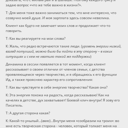
задаю вопрос «что же тебе важно в жизни?».
Т: Для меня тоже важно заниматься тем, что мне интересно, что
созвучно моей душе. И моя зарплата здесь совсем невелика.
Клиент как будто не замечает моих слов и продолжает что-то
говорить.
Т: Как вы реагируете на мои слова?
К: Жаль, что редко встречаются такие люди. (
уровень энергии низкий,
взгляд потухший, можно было бы пойти в эту сторону – в каких
ситуациях и с кем не хватило такой же поддержки
)
Динамика в сессии появляется в тот момент, когда клиент
рассказывает о своем отличии от членов семьи, с детства
проявляющемся через творчество, и я обращаюсь к его функции
Ид, а также проясняю характер его сопротивления:
Т: Как вы чувствуете в себе энергию творчества? Какая она?
К: Эта энергия похожа на радость, когда рассказываю! Как на
качелях в детстве, дух захватывает! Боевой клич внутри! Я зову его
Писатель.
Т: А другая сторона какая?
К: Какой-то унылый…(
вяло
)…Внутри меня «сообразим на троих»: во
мне есть творческая сторона - человек, который толкает меня на