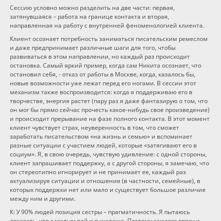
Сессию условно можно разделить на две части: первая,
затянувшаяся – работа на границе контакта и вторая,
направленная на работу с внутренней феноменологией клиента.
Клиент осознает потребность заниматься писательским ремеслом
и даже предпринимает различные шаги для того, чтобы
развиваться в этом направлении, но каждый раз происходит
остановка. Самый яркий пример, когда сам Никита осознает, что
остановил себя, - отказ от работы в Москве, когда, казалось бы,
новые возможности уже лежат перед его ногами. В сессии этот
механизм также воспроизводится: когда я поддерживаю его в
творчестве, энергия растет (пару раз я даже фантазирую о том, что
он мог бы прямо сейчас прочесть какое-нибудь свое произведение)
и происходит прерывание на фазе полного контакта. В этот момент
клиент чувствует страх, неуверенность в том, что сможет
заработать писательством «на жизнь и семью» и вспоминает
разные ситуации с участием людей, которые «затягивают его в
социум». Я, в свою очередь, чувствую удивление: с одной стороны,
клиент запрашивает поддержку, а с другой стороны, я замечаю, что
он стереотипно игнорирует и не принимает ее, каждый раз
актуализируя ситуации и отношения (в частности, семейные), в
которых поддержки нет или мало и существует большое различие
между ним и другими.
К: У 90% людей позиция сестры – прагматичность. Я пытаюсь
доказать, что с милым рай и в шалаше. Поэтому каждого трясу и