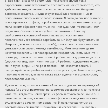
3. Все-таки, в сессии с этим клиентом также звучит тема
взросления и ответственности, трезвости относительно того, что
действительно для автономного существования необходимы
денежные средства, и существуют наиболее проверенные и
признанные способы их зарабатывания. Я сама до сих пор пытаюсь
игнорировать этот факт, порой фантазируя о том, что деньги могут
магическим образом появиться из ниоткуда или что их наличие/
отсутствие/количество могут быть неважными. Клиенту
свойственен юношеский максимализм относительно
предпочитаемого способа зарабатывания («лучше буду читать на
Покровке, чем чистить ее метлой!»), а также противопоставление
уникальности своего метода семейному. Мне тоже иногда не
хочется взрослеть, и я поддерживаю инфантильность клиента, к
примеру, говоря о том, что на моей работе меня держат не деньги
(упуская из виду факт наличия другой работы, поддерживающего
меня мужа, в принципе факт постоянной нехватки денег). В
следующий после разбираемой сессии раз, когда Никита приходит,
я признаю то, что для меня также важны деньги и возможности,
предоставляемые ими.
Я думаю о том, что моя жизнь сейчас проходит через переходный
период (и в этом, возможно, по-своему пересекается с контекстом
клиента), когда от многих прежних форм я отказываюсь либо они
сами разрушаются, а новых готовых форм пока еще нет или они
существуют в зачаточном варианте. И попытка уцепиться за
рассыпающийся, но очень знакомый и исследованный вдоль и