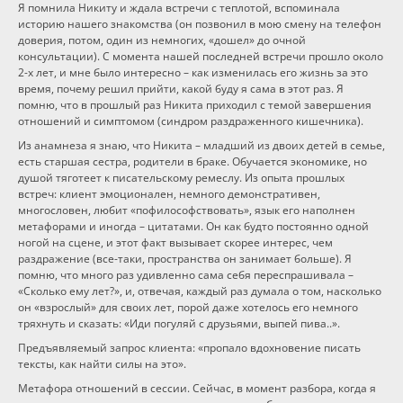
Я помнила Никиту и ждала встречи с теплотой, вспоминала
историю нашего знакомства (он позвонил в мою смену на телефон
доверия, потом, один из немногих, «дошел» до очной
консультации). С момента нашей последней встречи прошло около
2-х лет, и мне было интересно – как изменилась его жизнь за это
время, почему решил прийти, какой буду я сама в этот раз. Я
помню, что в прошлый раз Никита приходил с темой завершения
отношений и симптомом (синдром раздраженного кишечника).
Из анамнеза я знаю, что Никита – младший из двоих детей в семье,
есть старшая сестра, родители в браке. Обучается экономике, но
душой тяготеет к писательскому ремеслу. Из опыта прошлых
встреч: клиент эмоционален, немного демонстративен,
многословен, любит «пофилософствовать», язык его наполнен
метафорами и иногда – цитатами. Он как будто постоянно одной
ногой на сцене, и этот факт вызывает скорее интерес, чем
раздражение (все-таки, пространства он занимает больше). Я
помню, что много раз удивленно сама себя переспрашивала –
«Сколько ему лет?», и, отвечая, каждый раз думала о том, насколько
он «взрослый» для своих лет, порой даже хотелось его немного
тряхнуть и сказать: «Иди погуляй с друзьями, выпей пива..».
Предъявляемый запрос клиента: «пропало вдохновение писать
тексты, как найти силы на это».
Метафора отношений в сессии. Сейчас, в момент разбора, когда я