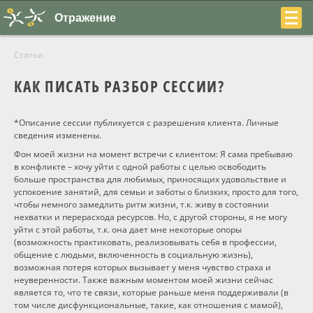
Отражение
Статьи
КАК ПИСАТЬ РАЗБОР СЕССИИ?
*Описание сессии публикуется с разрешения клиента. Личные
+7
сведения изменены.
Фон моей жизни на момент встречи с клиентом: Я сама пребываю
(831)
в конфликте – хочу уйти с одной работы с целью освободить
больше пространства для любимых, приносящих удовольствие и
230-
успокоение занятий, для семьи и заботы о близких, просто для того,
чтобы немного замедлить ритм жизни, т.к. живу в состоянии
22-
нехватки и перерасхода ресурсов. Но, с другой стороны, я не могу
04
уйти с этой работы, т.к. она дает мне некоторые опоры
(возможность практиковать, реализовывать себя в профессии,
общение с людьми, включенность в социальную жизнь),
возможная потеря которых вызывает у меня чувство страха и
неуверенности. Также важным моментом моей жизни сейчас
является то, что те связи, которые раньше меня поддерживали (в
О центре
том числе дисфункциональные, такие, как отношения с мамой),