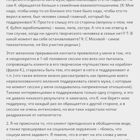
сам К. обращается больше к семейным взаимоотношениям. (К: Мне
надо, чтобы кому-то из близких это тоже было надо, чтобы кто-то
верил в меня, был человек самый главный, который бы
поддерживал/ К: Просто я слышу это со стороны (
вопросы о том, чем
К. будет зарабатывать
) – мама, папа, сестра. А что я им отвечу в
том случае, когда ни одного творческого человека в семье нет?/ Т: В
какой момент вы себя останавливаете? К: С Москвой - самое
показательное, не без участия родных.)
Этот механизм прерывания контакта проявлялся у меня в том, что
я неоднократно в 1-ой половине сессии изо всех сил пыталась
сопровождать клиента в его творческом «путешествии на корабле»
(фраза К.), старалась быть тем, кто верит в него и поддерживает и
т.п. (что также вполне можно рассматривать как проекцию моего
нереализованного желания поддерживать своего мужа, с которым
на момент сессии у меня складывались напряженные отношения).
Такими интервенциями я поддерживала только одну сторону, и это
не давало никакого результата: я замечала, что К. «не берет» мою
поддержку, что каждый раз он обращается к другой стороне, а в
сессии не очень интенсивно, но все-таки нарастали нотки
раздражения от непонятости.
2. Я не прояснила то, что клиент преподносил в обобщенном виде,
а также проецировал на социальное окружение – «боюсь, что
социум меня задавит». Я помню, что в ответ на эти слова у меня