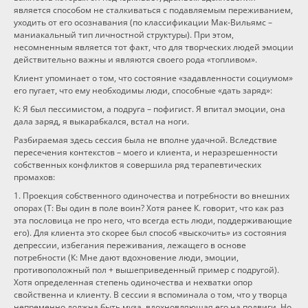
является способом не сталкиваться с подавляемым переживанием,
уходить от его осознавания (по классификации Мак-Вильямс –
маниакальный тип личностной структуры). При этом,
несомненным является тот факт, что для творческих людей эмоции
действительно важны и являются своего рода «топливом».
Клиент упоминает о том, что состояние «задавленности социумом»
его пугает, что ему необходимы люди, способные «дать заряд»:
К: Я был пессимистом, а подруга – пофигист. Я впитал эмоции, она
дала заряд, я выкарабкался, встал на ноги.
Разбираемая здесь сессия была не вполне удачной. Вследствие
пересечения контекстов – моего и клиента, и неразрешенности
собственных конфликтов я совершила ряд терапевтических
промахов:
1. Проекция собственного одиночества и потребности во внешних
опорах (Т: Вы один в поле воин? Хотя ранее К. говорит, что как раз
эта пословица не про него, что всегда есть люди, поддерживающие
его). Для клиента это скорее был способ «выскочить» из состояния
депрессии, избегания переживания, лежащего в основе
потребности (К: Мне дают вдохновение люди, эмоции,
противоположный пол + вышеприведенный пример с подругой).
Хотя определенная степень одиночества и нехватки опор
свойственна и клиенту. В сессии я вспоминала о том, что у творца
непременно должна быть муза, вдохновляющая его на подвиги. Но