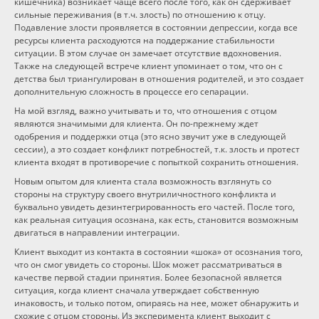
кишечника) возникает чаще всего после того, как он сдерживает
сильные переживания (в т.ч. злость) по отношению к отцу.
Подавление злости проявляется в состоянии депрессии, когда все
ресурсы клиента расходуются на поддержание стабильности
ситуации. В этом случае он замечает отсутствие вдохновения.
Также на следующей встрече клиент упоминает о том, что он с
детства был триангулирован в отношения родителей, и это создает
дополнительную сложность в процессе его сепарации.
На мой взгляд, важно учитывать и то, что отношения с отцом
являются значимыми для клиента. Он по-прежнему ждет
одобрения и поддержки отца (это ясно звучит уже в следующей
сессии), а это создает конфликт потребностей, т.к. злость и протест
клиента входят в противоречие с попыткой сохранить отношения.
Новым опытом для клиента стала возможность взглянуть со
стороны на структуру своего внутриличностного конфликта и
буквально увидеть дезинтегрированность его частей. После того,
как реальная ситуация осознана, как есть, становится возможным
двигаться в направлении интеграции.
Клиент выходит из контакта в состоянии «шока» от осознания того,
что он смог увидеть со стороны. Шок может рассматриваться в
качестве первой стадии принятия. Более безопасной является
ситуация, когда клиент сначала утверждает собственную
инаковость, и только потом, опираясь на нее, может обнаружить и
схожие с отцом стороны. Из эксперимента клиент выходит с