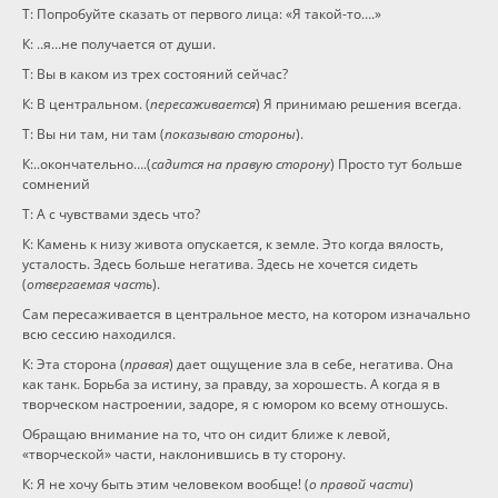
Т: Попробуйте сказать от первого лица: «Я такой-то….»
К: ..я…не получается от души.
Т: Вы в каком из трех состояний сейчас?
К: В центральном. (
пересаживается
) Я принимаю решения всегда.
Т: Вы ни там, ни там (
показываю стороны
).
К:..окончательно….(
садится на правую сторону
) Просто тут больше
сомнений
Т: А с чувствами здесь что?
К: Камень к низу живота опускается, к земле. Это когда вялость,
усталость. Здесь больше негатива. Здесь не хочется сидеть
(
отвергаемая часть
).
Сам пересаживается в центральное место, на котором изначально
всю сессию находился.
К: Эта сторона (
правая
) дает ощущение зла в себе, негатива. Она
как танк. Борьба за истину, за правду, за хорошесть. А когда я в
творческом настроении, задоре, я с юмором ко всему отношусь.
Обращаю внимание на то, что он сидит ближе к левой,
«творческой» части, наклонившись в ту сторону.
К: Я не хочу быть этим человеком вообще! (
о правой части
)