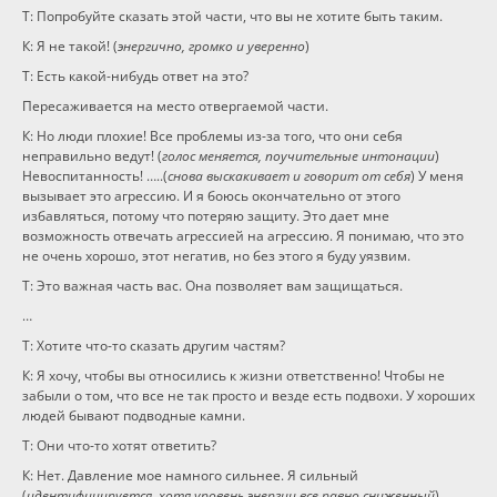
Т: Попробуйте сказать этой части, что вы не хотите быть таким.
К: Я не такой! (
энергично, громко и уверенно
)
Т: Есть какой-нибудь ответ на это?
Пересаживается на место отвергаемой части.
К: Но люди плохие! Все проблемы из-за того, что они себя
неправильно ведут! (
голос меняется, поучительные интонации
)
Невоспитанность! …..(
снова выскакивает и говорит от себя
) У меня
вызывает это агрессию. И я боюсь окончательно от этого
избавляться, потому что потеряю защиту. Это дает мне
возможность отвечать агрессией на агрессию. Я понимаю, что это
не очень хорошо, этот негатив, но без этого я буду уязвим.
Т: Это важная часть вас. Она позволяет вам защищаться.
…
Т: Хотите что-то сказать другим частям?
К: Я хочу, чтобы вы относились к жизни ответственно! Чтобы не
забыли о том, что все не так просто и везде есть подвохи. У хороших
людей бывают подводные камни.
Т: Они что-то хотят ответить?
К: Нет. Давление мое намного сильнее. Я сильный
(
идентифицируется, хотя уровень энергии все равно сниженный
).