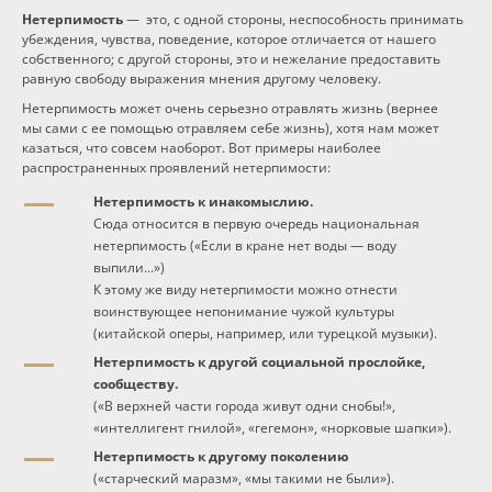
Нетерпимость
— это, с одной стороны, неспособность принимать
убеждения, чувства, поведение, которое отличается от нашего
собственного; с другой стороны, это и нежелание предоставить
равную свободу выражения мнения другому человеку.
Нетерпимость может очень серьезно отравлять жизнь (вернее
мы сами с ее помощью отравляем себе жизнь), хотя нам может
казаться, что совсем наоборот. Вот примеры наиболее
распространенных проявлений нетерпимости:
Нетерпимость к инакомыслию.
Сюда относится в первую очередь национальная
нетерпимость («Если в кране нет воды — воду
выпили...»)
К этому же виду нетерпимости можно отнести
воинствующее непонимание чужой культуры
(китайской оперы, например, или турецкой музыки).
Нетерпимость к другой социальной прослойке,
сообществу.
(«В верхней части города живут одни снобы!»,
«интеллигент гнилой», «гегемон», «норковые шапки»).
Нетерпимость к другому поколению
(«старческий маразм», «мы такими не были»).