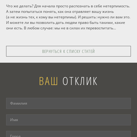
Что же делать? Для начала просто распознать в себе нетерпимость.
А затем попытаться понять, как она отравляет вашу жизнь
(а не жизнь тех, к кому вы нетерпимы). И решить: нужно ли вам это.
И можете ли вы позволить дать людям право быть такими, какие
они есть. В любом случае: мы не в силах их перевоспитать...
ВЕРНУТЬСЯ К СПИСКУ СТАТЕЙ
ВАШ
ОТКЛИК