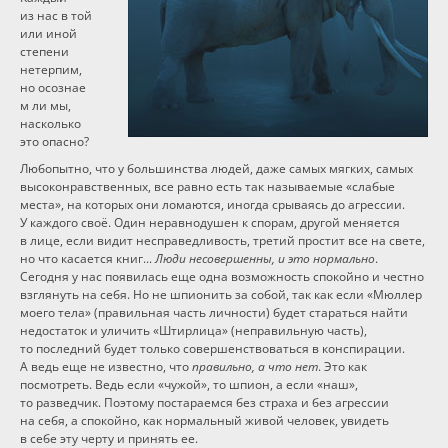
из нас в той
Программы
или иной
степени
нетерпим,
Вебинары
но осознае
м ли мы,
насколько
Персоналии
это опасно?
Любопытно, что у большинства людей, даже самых мягких, самых
высоконравственных, все равно есть так называемые «слабые
Статьи
места», на которых они ломаются, иногда срываясь до агрессии.
У каждого своё. Один неравнодушен к спорам, другой меняется
в лице, если видит несправедливость, третий простит все на свете,
Новости
но что касается книг...
Люди несовершенны, и это нормально
.
Сегодня у нас появилась еще одна возможность спокойно и честно
взглянуть на себя. Но не шпионить за собой, так как если «Мюллер
Контакты
моего тела» (правильная часть личности) будет стараться найти
недостаток и уличить «Штирлица» (неправильную часть),
то последний будет только совершенствоваться в конспирации.
А ведь еще не известно, что
правильно, а что нет
. Это как
посмотреть. Ведь если «чужой», то шпион, а если «наш»,
то разведчик. Поэтому постараемся без страха и без агрессии
на себя, а спокойно, как нормальный живой человек, увидеть
в себе эту черту и принять ее.