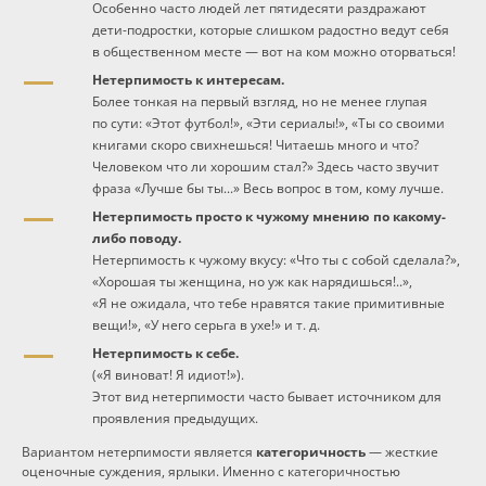
Особенно часто людей лет пятидесяти раздражают
дети-подростки, которые слишком радостно ведут себя
в общественном месте — вот на ком можно оторваться!
Нетерпимость к интересам.
Более тонкая на первый взгляд, но не менее глупая
по сути: «Этот футбол!», «Эти сериалы!», «Ты со своими
книгами скоро свихнешься! Читаешь много и что?
Человеком что ли хорошим стал?» Здесь часто звучит
фраза «Лучше бы ты...» Весь вопрос в том, кому лучше.
Нетерпимость просто к чужому мнению по какому-
либо поводу.
Нетерпимость к чужому вкусу: «Что ты с собой сделала?»,
«Хорошая ты женщина, но уж как нарядишься!..»,
«Я не ожидала, что тебе нравятся такие примитивные
вещи!», «У него серьга в ухе!» и т. д.
Нетерпимость к себе.
(«Я виноват! Я идиот!»).
Этот вид нетерпимости часто бывает источником для
проявления предыдущих.
Вариантом нетерпимости является
категоричность
— жесткие
оценочные суждения, ярлыки. Именно с категоричностью