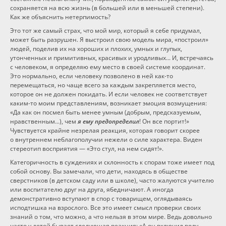
сохраняется на всю жизнь (в большей или в меньшей степени).
Как же объяснить нетерпимость?
Это тот же самый страх, что мой мир, который я себе придумал,
может быть разрушен. Я выстроил свою модель мира, «построил»
людей, поделив их на хороших и плохих, умных и глупых,
утонченных и примитивных, красивых и уродливых... И, встречаясь
с человеком, я определяю ему место в своей системе координат.
Это нормально, если человеку позволено в ней
как-то
перемещаться, но чаще всего за каждым закрепляется место,
которое он не должен покидать. И если человек не соответствует
каким-то
моим представлениям, возникает эмоция возмущения:
«Да как он посмел быть менее умным (добрым, предсказуемым,
нравственным...), чем
я ему предопределил
! Он все портит!»
Чувствуется крайне незрелая реакция, которая говорит скорее
о внутреннем неблагополучии нежели о силе характера. Виден
стереотип восприятия — «Это стул, на нем сидят!».
Категоричность в суждениях и склонность к спорам тоже имеет под
собой основу. Вы замечали, что дети, находясь в обществе
сверстников (в детском саду или в школе), часто жалуются учителю
или воспитателю друг на друга, ябедничают. А иногда
демонстративно вступают в спор с товарищем, оглядываясь
исподтишка на взрослого. Все это имеет смысл проверки своих
знаний о том, что можно, а что нельзя в этом мире. Ведь довольно
часто у детей бывает следующая реакция: «А он включил воду