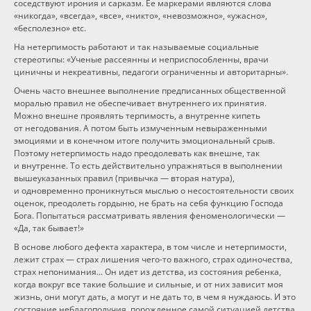
соседствуют ирония и сарказм. Ее маркерами являются слова
«никогда», «всегда», «все», «никто», «невозможно», «ужасно»,
«бесполезно» etc.
На нетерпимость работают и так называемые социальные
стереотипы: «Ученые рассеянны и неприспособленны, врачи
циничны и некреативны, педагоги ограниченны и авторитарны».
Очень часто внешнее выполнение предписанных общественной
моралью правил не обеспечивает внутреннего их принятия.
Можно внешне проявлять терпимость, а внутренне кипеть
от негодования. А потом быть измученным невыраженными
эмоциями и в конечном итоге получить эмоциональный срыв.
Поэтому нетерпимость надо преодолевать как внешне, так
и внутренне. То есть действительно упражняться в выполнении
вышеуказанных правил (привычка — вторая натура),
и одновременно проникнуться мыслью о несостоятельности своих
оценок, преодолеть гордыню, не брать на себя функцию Господа
Бога. Попытаться рассматривать явления феноменологически —
«Да, так бывает!»
В основе любого дефекта характера, в том числе и нетерпимости,
лежит страх — страх лишения
чего-то
важного, страх одиночества,
страх непонимания... Он идет из детства, из состояния ребенка,
когда вокруг все такие большие и сильные, и от них зависит моя
жизнь, они могут дать, а могут и не дать то, в чем я нуждаюсь. И это
состояние неблагополучия, порожденное самой ситуацией детства,