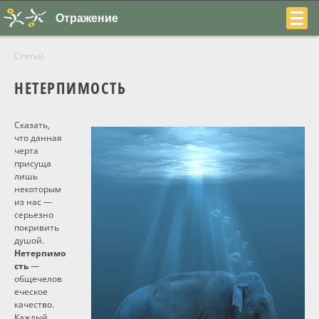
Отражение
Статьи
НЕТЕРПИМОСТЬ
Сказать,
+7
что данная
черта
(831)
присуща
лишь
230-
некоторым
из нас —
22-
серьезно
покривить
04
душой.
Нетерпимо
сть
—
общечелов
еческое
О центре
качество.
Каждый