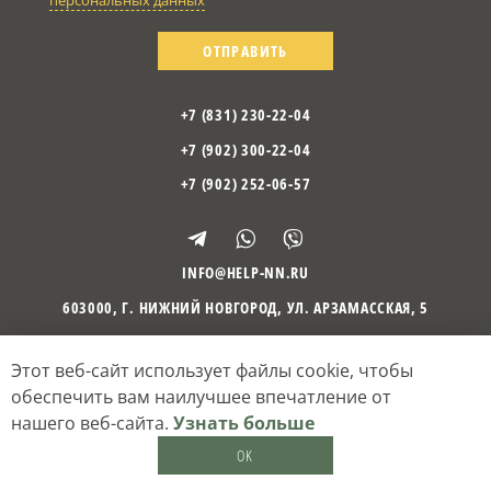
ОТПРАВИТЬ
+7 (831) 230-22-04
+7 (902) 300-22-04
+7 (902) 252-06-57
INFO@HELP-NN.RU
603000
,
Г. НИЖНИЙ НОВГОРОД
,
УЛ. АРЗАМАССКАЯ, 5
Этот веб-сайт использует файлы cookie, чтобы
©
2010
– 2026
Психологический центр «Отражение»
Политика оператора обработки персональных данных
обеспечить вам наилучшее впечатление от
Согласие на обработку персональных данных
нашего веб-сайта.
Узнать больше
Кибермеханика
— разработка и поддержка сайтов
OK