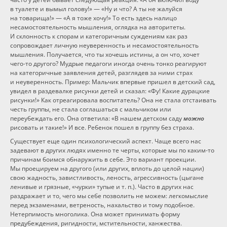
в туалете и вымыл голову!» — «Ну и что? А ты не жалуйся
на товарища!» — «А я тоже хочу!» То есть здесь налицо
несамостоятельность мышления, оглядка на авторитеты.
И склонность к спорам и категоричным суждениям как раз
сопровождает личную неуверенность и несамостоятельность
мышления. Получается, что ты хочешь истины, а он что, хочет
чего-то
другого? Мудрые педагоги иногда очень тонко реагируют
на категоричные заявления детей, разглядев за ними страх
и неуверенность. Пример: Мальчик впервые пришел в детский сад,
увидел в раздевалке рисунки детей и сказал: «Фу! Какие дурацкие
рисунки!» Как отреагировала воспитатель? Она не стала отстаивать
честь группы, не стала соглашаться с мальчиком или
переубеждать его. Она ответила: «В нашем детском саду
можно
рисовать и такие!» И все. Ребенок пошел в группу без страха.
Существует еще один психологический аспект. Чаще всего нас
задевают в других людях именно те черты, которые
мы по каким-то
причинам боимся обнаружить в себе. Это вариант проекции.
Мы проецируем на другого (или других, вплоть до целой нации)
свою жадность, завистливость, леность, агрессивность (цыгане
ленивые и грязные, «чурки» тупые и т. п.). Часто в других нас
раздражает и то, чего мы себе позволить не можем: легкомыслие
перед экзаменами, ветреность, нахальство и тому подобное.
Нетерпимость многолика. Она может принимать форму
предубеждения, ригидности, мстительности, ханжества.