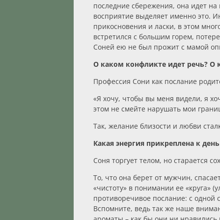
последние сбережения, она идет на
восприятие выделяет именно это. И
прикосновения и ласки, в этом мног
встретился с большим горем, потерей
Соней ею не был прожит с мамой оп
О каком конфликте идет речь? О 
Профессия Сони как послание родит
«Я хочу, чтобы вы меня видели, я х
этом не смейте нарушать мои границ
Так, желание близости и любви сталк
Какая энергия прикреплена к ден
Соня торгует телом, но старается со
То, что она берет от мужчин, спаса
«чистоту» в понимании ее «круга» (
противоречивое послание: с одной 
Вспомните, ведь так же наше внима
ароматы – как бы они ни нравились 