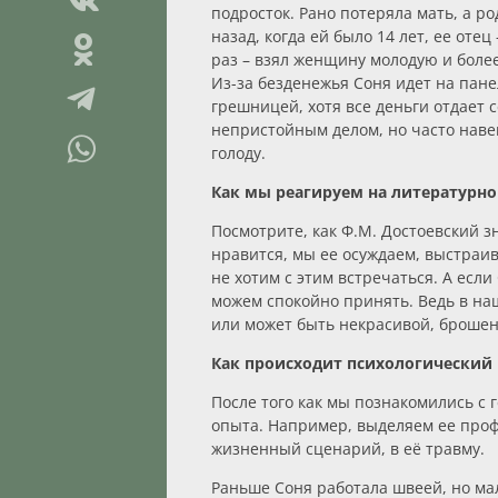
подросток. Рано потеряла мать, а ро
назад, когда ей было 14 лет, ее от
раз – взял женщину молодую и более
Из-за безденежья Соня идет на пане
грешницей, хотя все деньги отдает 
непристойным делом, но часто нав
голоду.
Как мы реагируем на литературно
Посмотрите, как Ф.М. Достоевский зн
нравится, мы ее осуждаем, выстраива
не хотим с этим встречаться. А если
можем спокойно принять. Ведь в на
или может быть некрасивой, брошенн
Как происходит психологический 
После того как мы познакомились с 
опыта. Например, выделяем ее профе
жизненный сценарий, в её травму.
Раньше Соня работала швеей, но ма