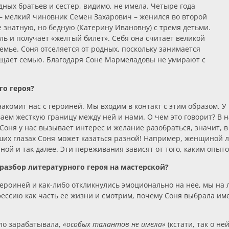
дных братьев и сестер, видимо, не имела. Четыре года
ец – мелкий чиновник Семен Захарович – женился во второй
 знатную, но бедную (Катерину Ивановну) с тремя детьми.
ль и получает «желтый билет». Себя она считает великой
семье. Соня отселяется от родных, поскольку занимается
ещает семью. Благодаря Соне Мармеладовы не умирают с
го героя?
акомит нас с героиней. Мы входим в контакт с этим образом. У 
ем жесткую границу между ней и нами. О чем это говорит? В нас
 Соня у нас вызывает интерес и желание разобраться, значит, в
ших глазах Соня может казаться разной! Например, женщиной л
ой и так далее. Эти переживания зависят от того, каким опыт
разбор литературного героя на мастерской?
героиней и как-либо откликнулись эмоционально на нее, мы на
ссию как часть ее жизни и смотрим, почему Соня выбрала имен
ло зарабатывала,
«особых талантов не имела»
(кстати, так о не