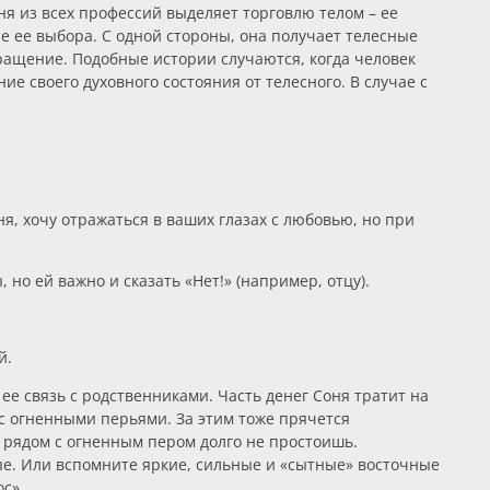
ня из всех профессий выделяет торговлю телом – ее
 ее выбора. С одной стороны, она получает телесные
вращение. Подобные истории случаются, когда человек
ие своего духовного состояния от телесного. В случае с
ня, хочу отражаться в ваших глазах с любовью, но при
 но ей важно и сказать «Нет!» (например, отцу).
й.
ее связь с родственниками. Часть денег Соня тратит на
 с огненными перьями. За этим тоже прячется
ь рядом с огненным пером долго не простоишь.
е. Или вспомните яркие, сильные и «сытные» восточные
ос».