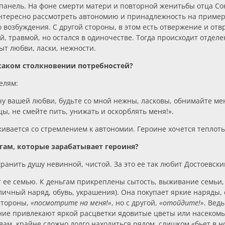
 панель. На фоне смерти матери и повторной женитьбы отца Со
нтересно рассмотреть автономию и принадлежность на примере
о возбуждения. С другой стороны, в этом есть отвержение и от
, травмой, но остался в одиночестве. Тогда происходит отделен
ыт любви, ласки, нежности.
каком столкновении потребностей?
елям:
очу вашей любви, будьте со мной нежны, ласковы, обнимайте ме
ы, не смейте пить, унижать и оскорблять меня!».
ивается со стремлением к автономии. Героине хочется теплоты,
ьгам, которые зарабатывает героиня?
хранить душу невинной, чистой. За это ее так любит Достоевски
ет ее семью. К деньгам прикреплены сытость, выживание семьи, 
уличный наряд, обувь, украшения). Она покупает яркие наряды,
стороны,
«посмотрите на меня!»
, но с другой,
«отойдите!»
. Вед
ние привлекают яркой расцветки ядовитые цветы или насекомы
вам, крайне сложно долго находиться рядом, слишком «бьет в н