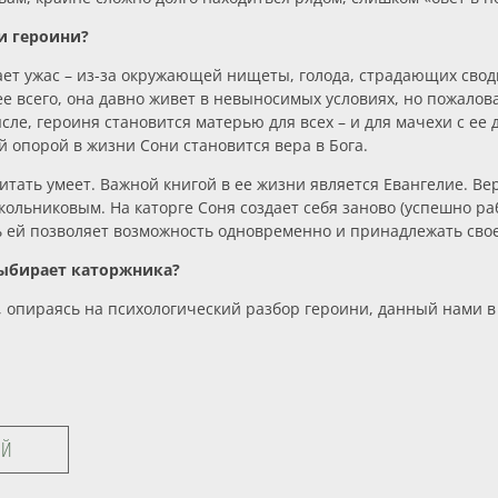
и героини?
чает ужас – из-за окружающей нищеты, голода, страдающих сво
ее всего, она давно живет в невыносимых условиях, но пожало
ле, героиня становится матерью для всех – и для мачехи с ее д
 опорой в жизни Сони становится вера в Бога.
итать умеет. Важной книгой в ее жизни является Евангелие. Ве
кольниковым. На каторге Соня создает себя заново (успешно р
ь ей позволяет возможность одновременно и принадлежать свое
выбирает каторжника?
, опираясь на психологический разбор героини, данный нами в 
ЕЙ