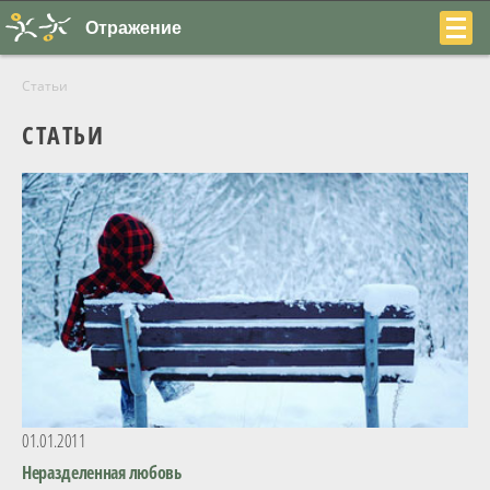
Отражение
Статьи
СТАТЬИ
+7
(831)
230-
22-
04
01.01.2011
О центре
Неразделенная любовь