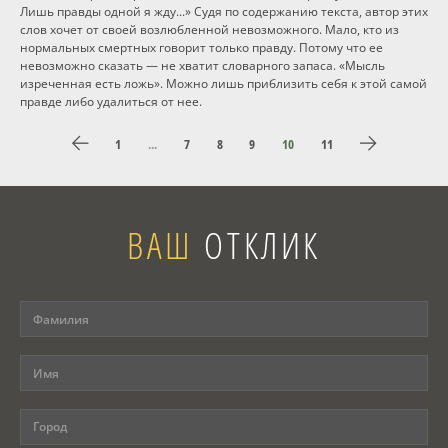
Лишь правды одной я жду...» Судя по содержанию текста, автор этих
слов хочет от своей возлюбленной невозможного. Мало, кто из
нормальных смертных говорит только правду. Потому что ее
невозможно сказать — не хватит словарного запаса. «Мысль
изреченная есть ложь». Можно лишь приблизить себя к этой самой
правде либо удалиться от нее.
1
...
7
8
9
10
11
ВАШ
ОТКЛИК