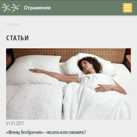
Отражение
Статьи
СТАТЬИ
+7
(831)
230-
22-
04
01.01.2011
О центре
«Венец безбрачия» - носить или снимать?