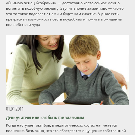
«Снимаю венец безбрачия» — достаточно часто сейчас можно
встретить подобную рекламу. Звучит вполне заманчиво — кто-то
Программы
что-то такое поделает с нами и будет нам счастье. А у нас есть
прекрасная возможность сесть поудобней и пожить в ожидании
волшебства и чуда
Вебинары
Персоналии
Статьи
Новости
Контакты
01.01.2011
День учителя или как быть тривиальным
Когда наступает октябрь, в педагогических кругах начинается
волнение. Возможно, что это обостряется ощущение собственной